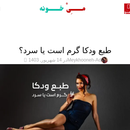
نو
وبلاگ
خانه
مقالات
مقالات
طبع ودکا گرم است یا سرد؟
0
Meykhooneh-Ad
در 14 شهریور, 1403