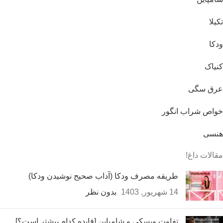
تکیلا
ودکا
کنیاک
عرق سگی
خواص شراب انگور
هنسی
مقالات داغ!
طریقه مصرف ودکا (آداب صحیح نوشیدن ودکا)
14 شهریور, 1403
بدون نظر
تفاوت ویسکی و شامپاین [فایده کدام بیشتر است؟]