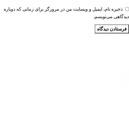
ذخیره نام، ایمیل و وبسایت من در مرورگر برای زمانی که دوباره
دیدگاهی می‌نویسم.
ارسال رایگان
سریع بدستتان میرسد.
خرید مطمئن
با اطمینان خرید کنید.
پشتیبانی 24/7
همیشه هستیم.
پرداخت سریع
پرداخت شتابی.
محصول اورجینال
لذت خریدی مطمئن.