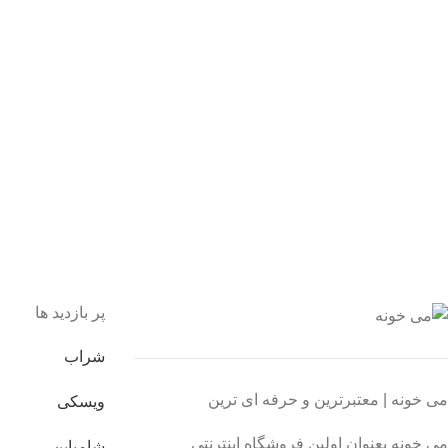
یع بدستتان میرسد.
ید مطمئن
 اطمینان خرید کنید.
یبانی 24/7
یشه هستیم.
داخت سریع
داخت شتابی.
صول اورجینال
ت خریدی مطمئن.
پر بازدید ها
شراب
می خونه | معتبرترین و حرفه ای ترین
ویسکی
می خونه بعنوان اولین فروشگاه اینترنتی
شامپاین