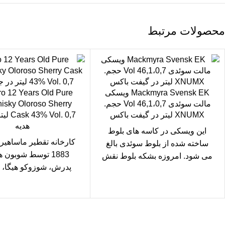
محصولات مرتبط
Mackmyra Svensk EK ویسکی
o 12 Years Old Pure
مالت سوئدی 46,1،0,7 Vol حجم.
isky Oloroso Sherry
XNUMX لیتر در گیفت باکس
Vol. 0,7
هدیه
این ویسکی در کاسه های بلوط
کارخانه تقطیر ماساهیر
ساخته شده از بلوط سوئدی بالغ
1883 توسط شوبون ه
می شود. امروزه بشکه بلوط نقش
پدرش، شوزوکو هیگا، 
بسزایی در
چیره دست پادشاهی قدیم
بود،
سال رایگان