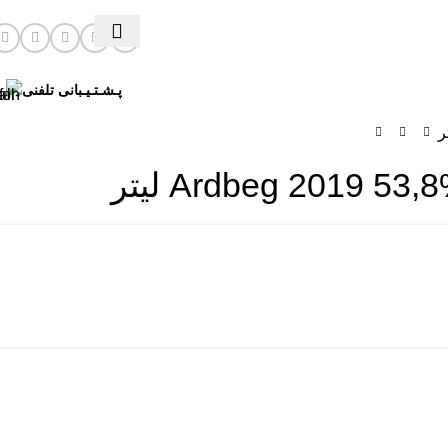
پـشـتـیـبانی تلفنی