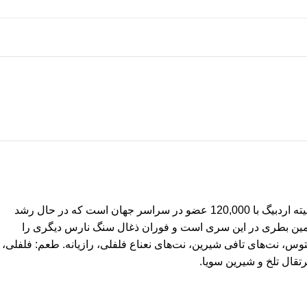
با جمعیت تنها 3,000 نفر در ایسلی، وجود حدود 140 کمیته در جزیره تا حدودی تعجب آور است. در میان این کمیته ها، بزرگترین کمیته البته کمیته اردبیگ با 120,000 عضو در سراسر جهان است که در حال رشد
. این نسخه بسیار محدود در حال حاضر پنجمین بطری در این سری است و فوران ذغال سنگ نارس دیگری را
ل، اکالیپتوس، نت‌های تافی شیرین، نت‌های نعناع فلفلی، رازیانه. طعم: فلفلی،
رتقال تلخ و شیرین سویا.