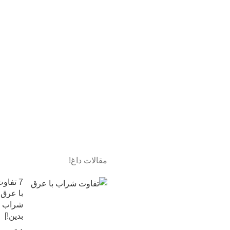
مقالات داغ!
7 تفا
با عرق
شراب 
بدین!]