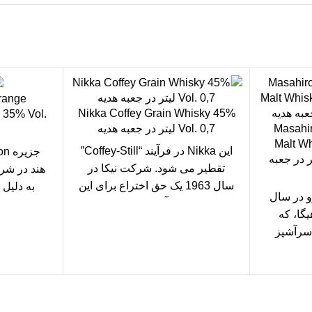
rrange
Nikka Coffey Grain Whisky 45%
35% Vol.
Masahir
Vol. 0,7 لیتر در جعبه هدیه
Malt Wh
این Nikka در فرآیند “Coffey-Still”
Cask 43%  لیتر در جعبه
تقطیر می شود. شرکت نیکا در
هند در شرق
سال 1963 یک حق اختراع برای این
به دلیل
و در سال
فرآیند نادر
است. نام
یگا، که
سرآشپز
ی ریوکیو