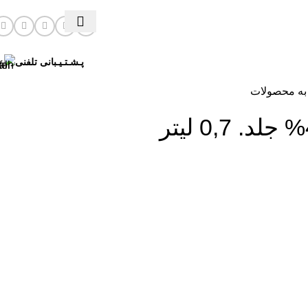
پـشـتـیـبانی تلفنی
به محصولات