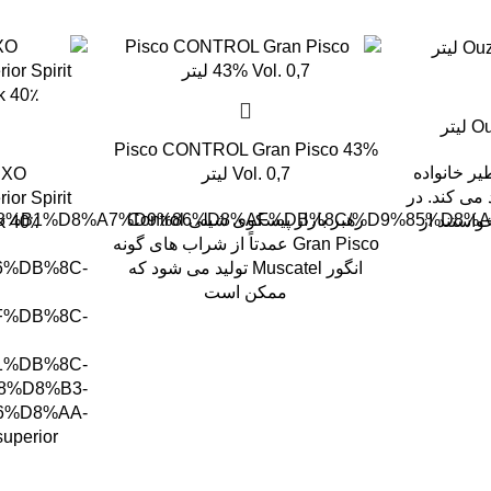
تر
Pisco CONTROL Gran Pisco 43%
نه تقطیر خانواده
Vol. 0,7 لیتر
 XO
د می کند. در
or Spirit
رهبر بازار پیسکوی شیلی Control
A8%D8%B1%D8%A7%D9%86%D8%AF%DB%8C/%D9%85%D8%A
استند از
Drink 40٪ حجم
Gran Pisco عمدتاً از شراب های گونه
انگور Muscatel تولید می شود که
6%DB%8C-
ممکن است
%DB%8C-
%DB%8C-
8%D8%B3-
6%D8%AA-
superior