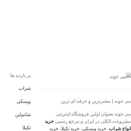
یع بدستتان میرسد.
ید مطمئن
 اطمینان خرید کنید.
یبانی 24/7
یشه هستیم.
داخت سریع
داخت شتابی.
صول اورجینال
ت خریدی مطمئن.
پر بازدید ها
شراب
می خونه | معتبرترین و حرفه ای ترین
ویسکی
می خونه بعنوان اولین فروشگاه اینترنتی
شامپاین
مشروبات الکلی در ایران و مرجع رسمی
خرید
تکیلا
انواع شراب
،
خرید ویسکی
،
خرید تکیلا
،
خرید