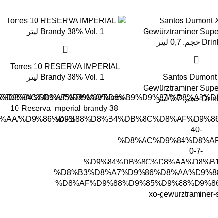
Torres 10 RESERVA IMPERIAL
Santos Dumont
Brandy 38% Vol. 1 لیتر
Gewürztraminer Superi
%D9%84%D8%A7%D8%AA/Torres-
re/%D9%85%D8%AC%D9%85%D9%88%D8%B9%D9%87/%D8%
. 0,7 لیتر
10-Reserva-Imperial-brandy-38-
%D8%AA/%D9%86%D9%88%D8%B4%DB%8C%D8%AF%D9%8
vol-1l
40-
%D8%AC%D9%84%D8%AF
0-7-
%D9%84%DB%8C%D8%AA%D8%B1
%D8%B3%D8%A7%D9%86%D8%AA%D9%8
%D8%AF%D9%88%D9%85%D9%88%D9%8
xo-gewurztraminer-