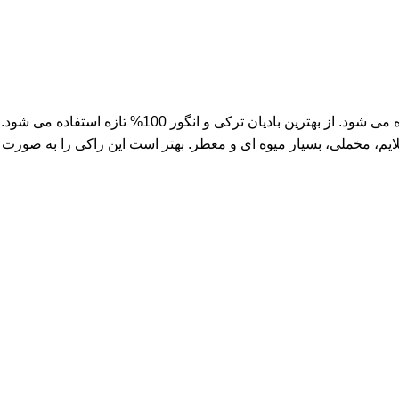
تکیرداغ مرکز استانی است که فاصله چندانی با استانبول پایتخت ترکیه ندارد. منطقه ای به همین نام در ترکیه با محبت “مروارید مرمره” نامیده می شود. از بهترین بادیان ترکی و انگور 100% تازه استفاده می شود.
، مخملی، بسیار میوه ای و معطر. بهتر است این راکی ​​را به صورت