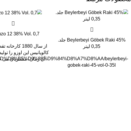
Ouzo 12 38% Vol. 0,7 لی
Beylerbeyi Göbek Raki 45% جلد.
از سال 1880 کارخا
0,35 لیتر
کالویانیس این اوزو را تولی
D%D8%B5%D9%88%D9%84%D8%A7%D8%AA/beylerbeyi-
آن زمان، مشتریان می خو
gobek-raki-45-vol-0-35l
سال رایگان