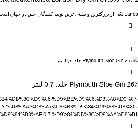
Larios یکی از بزرگترین و سنتی ترین تولید کنندگان جین در جهان است. تاریخچه برند اسپانیایی به سال 1866 برمی
Plymouth Sloe Gin 26٪ جلد. 0,7 لیتر
%D8%B4%DB%8C%D9%86-%D9%BE%D9%86%D8%A8%D9%87-
A7%D8%AA/%D8%A7%D8%B3%D9%84%D9%88%DB%8C-
%D9%84%D8%AF-0-7-%D9%84%DB%8C%D8%AA%D8%B1