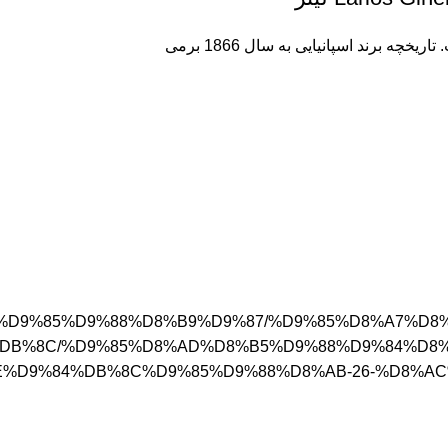
5%D8%AC%D9%85%D9%88%D8%B9%D9%87/%D9%85%D8%A7
DB%8C/%D9%85%D8%AD%D8%B5%D9%88%D9%84%D8%
%D9%84%DB%8C%D9%85%D9%88%D8%AB-26-%D8%AC