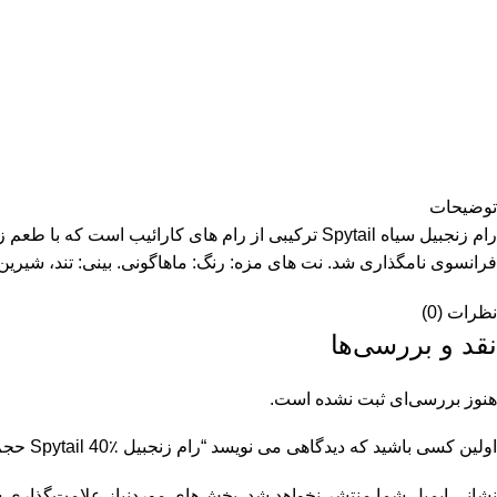
توضیحات
رام زنجبیل سیاه Spytail ترکیبی از رام های کارائ
فرانسوی نامگذاری شد. نت های مزه: رنگ: ماهاگونی. بینی: تند، شیرین، 
نظرات (0)
نقد و بررسی‌ها
هنوز بررسی‌ای ثبت نشده است.
اولین کسی باشید که دیدگاهی می نویسد “رام زنجبیل Spytail 40٪ حجم. 0,7 لیتر”
نشانی ایمیل شما منتشر نخواهد شد.
بخش‌های موردنیاز علامت‌گذاری ش