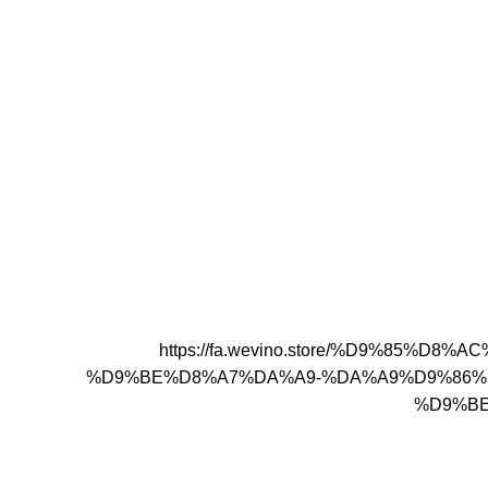
https://fa.wevino.store/%D9%8
%D9%BE%D8%A7%DA%A9-%DA%A9%D9%86%
%D9%BE