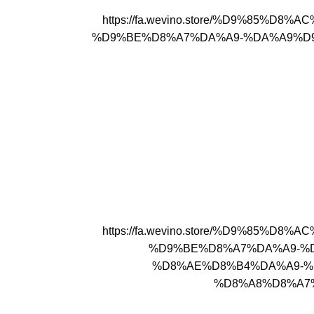
https://fa.wevino.store/%D9%8
%D9%BE%D8%A7%DA%A9-%DA%A9%D9%86%
https://fa.wevino.store/%D9%8
%D9%BE%D8%A7%DA%A9-%
%D8%AE%D8%B4%DA%A9-%
%D8%A8%D8%A7