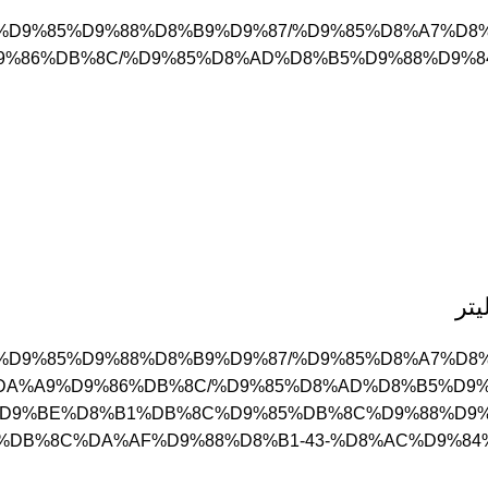
5%D8%AC%D9%85%D9%88%D8%B9%D9%87/%D9%85%D8%A7
DB%8C/%D9%85%D8%AD%D8%B5%D9%88%D9%84%D8%A7%D8
5%D8%AC%D9%85%D9%88%D8%B9%D9%87/%D9%85%D8%A7
DA%A9%D9%86%DB%8C/%D9%85%D8%AD%D8%B5%D9%
D9%BE%D8%B1%DB%8C%D9%85%DB%8C%D9%88%D9%
%DB%8C%DA%AF%D9%88%D8%B1-43-%D8%AC%D9%84