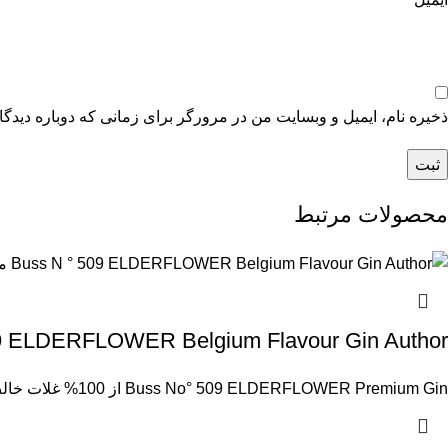
ذخیره نام، ایمیل و وبسایت من در مرورگر برای زمانی که دوباره دیدگ
محصولات مرتبط
Buss N ° 509 ELDERFLOWER Belgium Flavour Gin Author مجموعه 0
Buss No° 509 ELDERFLOWER Premium Gin از 100% غلات خالص و عصاره گیاهان تازه تقطیر شده است. نه تنها منشا