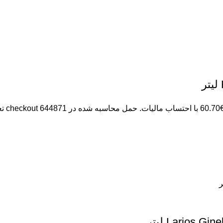
Larios  لیتر