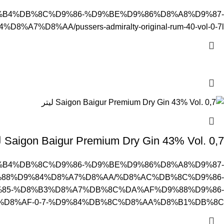
%D8%B4%DB%8C%D9%86-%D9%BE%D9%86%D8%A8%D9%87-
%AA/pussers-admiralty-original-rum-40-vol-0-7l
Saigon Baigur Premium Dry Gin 43% Vol. 0,7 لیتر
%D8%B4%DB%8C%D9%86-%D9%BE%D9%86%D8%A8%D9%87-
88%D9%84%D8%A7%D8%AA/%D8%AC%DB%8C%D9%86-
85-%D8%B3%D8%A7%DB%8C%DA%AF%D9%88%D9%86-
%D8%AF-0-7-%D9%84%DB%8C%D8%AA%D8%B1%DB%8C