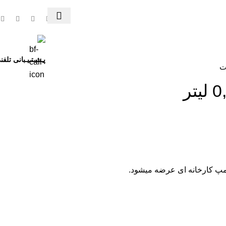
پـشـتـیـبانی تلفن
ت
مپ کارخانه ای عرضه میشود.