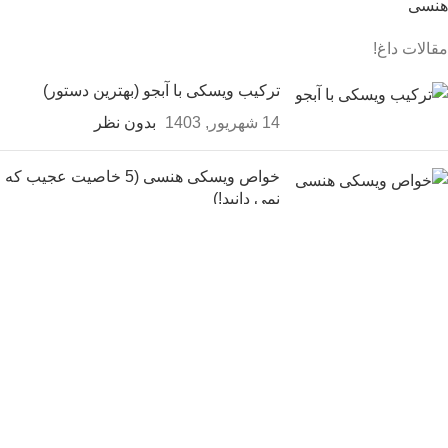
هنسی
مقالات داغ!
ترکیب ویسکی با آبجو (بهترین دستور)
14 شهریور, 1403
بدون نظر
خواص ویسکی هنسی (5 خاصیت عجیب که
نمی دانید!)
14 شهریور, 1403
5 نظر
خواص شراب انگور برای عفونت
زنان (3 ویژگی شراب قرمز)
14 شهریور, 1403
بدون نظر
ثبت سفارش و خرید
کلیه حقوق برای سایت فروشگاه اینترنتی محفوظ بوده و هرگونه کپی