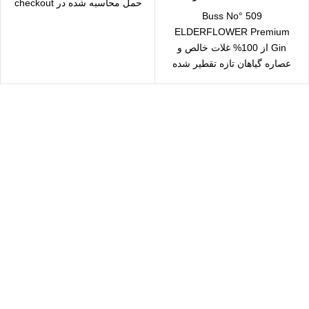
حمل محاسبه شده در checkout
Buss No° 509
644871 تعداد
ELDERFLOWER Premium
Gin از 100% غلات خالص و
عصاره گیاهان تازه تقطیر شده
است. نه تنها منشا
سال رایگان
یع بدستتان میرسد.