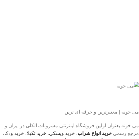
ید مطمئن
 اطمینان خرید کنید.
یبانی 24/7
یشه هستیم.
داخت سریع
داخت شتابی.
صول اورجینال
ت خریدی مطمئن.
می خونه | معتبرترین و حرفه ای ترین
می خونه بعنوان اولین فروشگاه اینترنتی مشروبات الکلی در ایران و
مرجع رسمی
خرید انواع شراب
،
خرید ویسکی
،
خرید تکیلا
،
خرید ودکا
،