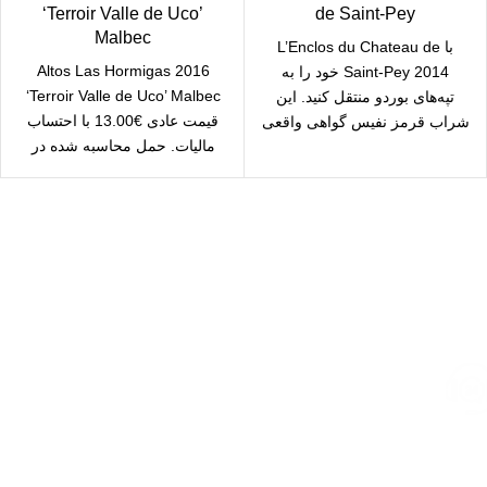
‘Terroir Valle de Uco’
de Saint-Pey
Malbec
با L’Enclos du Chateau de
2016 Altos Las Hormigas
Saint-Pey 2014 خود را به
‘Terroir Valle de Uco’ Malbec
تپه‌های بوردو منتقل کنید. این
قیمت عادی €13.00 با احتساب
شراب قرمز نفیس گواهی واقعی
مالیات. حمل محاسبه شده در
checkout
ارسال رایگان
سریع بدستتان میرسد.
خرید مطمئن
با اطمینان خرید کنید.
پشتیبانی 24/7
همیشه هستیم.
پرداخت سریع
پرداخت شتابی.