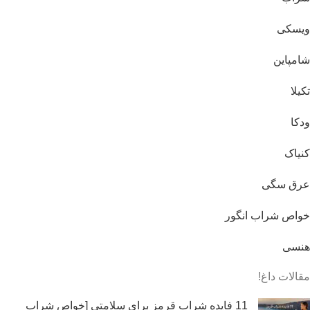
ویسکی
شامپاین
تکیلا
ودکا
کنیاک
عرق سگی
خواص شراب انگور
هنسی
مقالات داغ!
11 فایده شراب قرمز برای سلامتی [خواص شراب