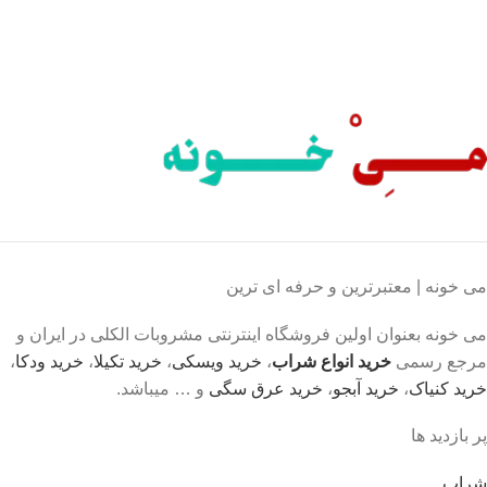
محصول اورجینال
لذت خریدی مطمئن.
می خونه | معتبرترین و حرفه ای ترین
می خونه بعنوان اولین فروشگاه اینترنتی مشروبات الکلی در ایران و
مرجع رسمی
خرید انواع شراب
،
خرید ویسکی
،
خرید تکیلا
،
خرید ودکا
،
خرید کنیاک
،
خرید آبجو
،
خرید عرق سگی
و … میباشد.
پر بازدید ها
شراب