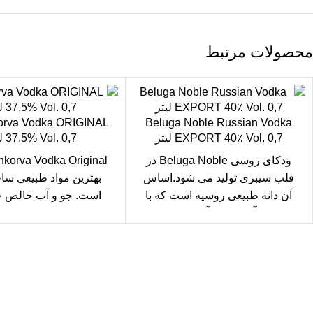
محصولات مرتبط
orva Vodka ORIGINAL
Beluga Noble Russian Vodka
EXPORT 40٪ Vol. 0,7 لیتر
37,5% Vol. 0,7 لیتر
ودکای روسی Beluga Noble در
قلب سیبری تولید می شود.اساس
بهترین مواد طبیعی سا
آن دانه طبیعی روسیه است که با
است. جو و آب خالص چ
آب خالص آرتزین
کوسکنکوروا، ناحیه 
سال رایگان
یع بدستتان میرسد.
ید مطمئن