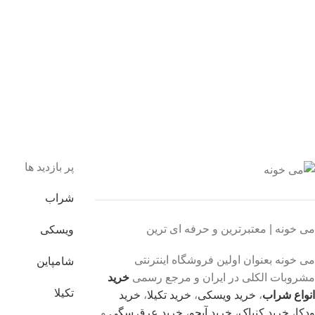
 اطمینان خرید کنید.
یبانی 24/7
یشه هستیم.
داخت سریع
داخت شتابی.
صول اورجینال
ت خریدی مطمئن.
پر بازدید ها
شراب
می خونه | معتبرترین و حرفه ای ترین
ویسکی
می خونه بعنوان اولین فروشگاه اینترنتی
شامپاین
مشروبات الکلی در ایران و مرجع رسمی
خرید
تکیلا
انواع شراب
،
خرید ویسکی
،
خرید تکیلا
،
خرید
ودکا
،
خرید کنیاک
،
خرید آبجو
،
خرید عرق سگی
و