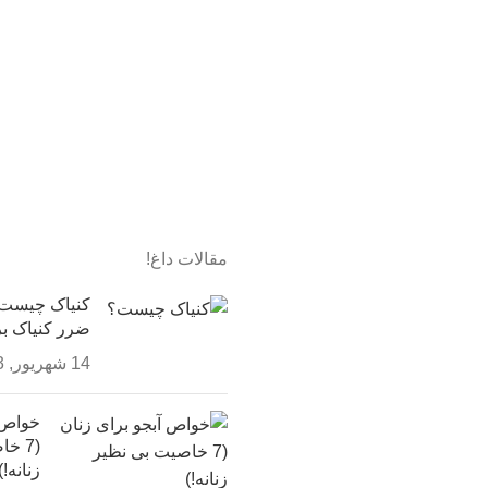
مقالات داغ!
ضرر کنیاک ب
14 شهریور, 1403
خواص آ
(7 خ
زنانه!)