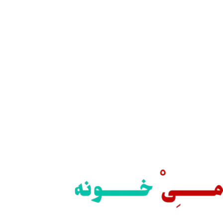
ارسال رایگان
سریع بدستتان میرسد.
ید مطمئن
 اطمینان خرید کنید.
یبانی 24/7
یشه هستیم.
داخت سریع
داخت شتابی.
صول اورجینال
ت خریدی مطمئن.