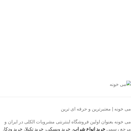
ید مطمئن
 اطمینان خرید کنید.
یبانی 24/7
یشه هستیم.
داخت سریع
داخت شتابی.
صول اورجینال
ت خریدی مطمئن.
می خونه | معتبرترین و حرفه ای ترین
می خونه بعنوان اولین فروشگاه اینترنتی مشروبات الکلی در ایران و
مرجع رسمی
خرید انواع شراب
،
خرید ویسکی
،
خرید تکیلا
،
خرید ودکا
،