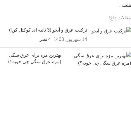
هنسی
مقالات داغ!
ترکیب عرق و آبجو (3 ثانیه ای کوکتل کن!)
14 شهریور, 1403
4 نظر
بهترین مزه برای عرق سگی
(مزه عرق سگی چی خوبه؟)
14 شهریور, 1403
بدون نظر
تفاوت آبجو و شراب (شراب بهتر
است یا آبجو؟)
14 شهریور, 1403
1 نظر
ثبت سفارش و خرید
کلیه حقوق برای سایت فروشگاه اینترنتی محفوظ بوده و هرگونه کپی