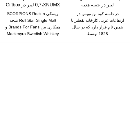
لیتر در جعبه هدیه
0,7،XNUMX لیتر در Giftbox
در دامنه کوه بن نویس در
ویسکی SCORPIONS Rock n
ارتفاعات غربی کارخانه تقطیر با
Roll Star Single Malt نتیجه
همین نام قرار دارد که در سال
همکاری بین Brands For Fans و
1825 توسط
Mackmyra Swedish Whiskey
است.در شاهین
سال رایگان
یع بدستتان میرسد.