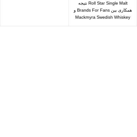
Roll Star Single Malt نتیجه
همکاری بین Brands For Fans و
Mackmyra Swedish Whiskey
است.در شاهین
سال رایگان
یع بدستتان میرسد.
ید مطمئن
 اطمینان خرید کنید.
یبانی 24/7
یشه هستیم.
داخت سریع
داخت شتابی.
صول اورجینال
ت خریدی مطمئن.