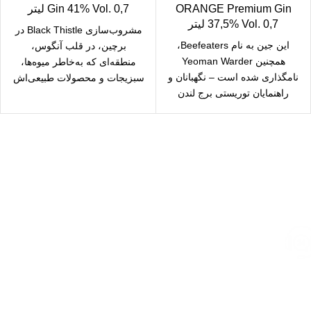
ORANGE Premium Gin
Gin 41% Vol. 0,7 لیتر
37,5% Vol. 0,7 لیتر
مشروب‌سازی Black Thistle در
این جین به نام Beefeaters،
برچین، در قلب آنگوس،
همچنین Yeoman Warder
منطقه‌ای که به‌خاطر میوه‌ها،
نامگذاری شده است – نگهبانان و
سبزیجات و محصولات طبیعی‌اش
راهنمایان توریستی برج لندن
معروف است، واقع شده
Beefeaters نامیده
ارسال رایگان
سریع بدستتان میرسد.
خرید مطمئن
با اطمینان خرید کنید.
پشتیبانی 24/7
همیشه هستیم.
پرداخت سریع
پرداخت شتابی.