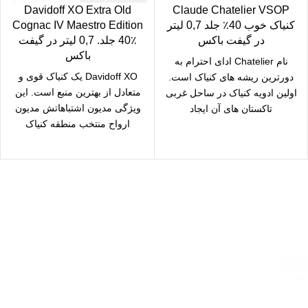
Davidoff XO Extra Old
Claude Chatelier VSOP
کنیاک خوب 40٪ جلد 0,7 لیتر
Cognac IV Maestro Edition
در گیفت باکس
40٪ جلد. 0,7 لیتر در گیفت
باکس
نام Chatelier ادای احترام به
Davidoff XO یک کنیاک قوی و
دورترین ریشه های کنیاک است.
متعادل از بهترین منبع است. این
اولین ادویه کنیاک در ساحل غربی
ویژگی مدیون اشتباهاتش مدیون
تاکستان های آن ایجاد
ارواح منتخب منطقه کنیاک
ارسال رایگان
سریع بدستتان میرسد.
خرید مطمئن
با اطمینان خرید کنید.
پشتیبانی 24/7
همیشه هستیم.
پرداخت سریع