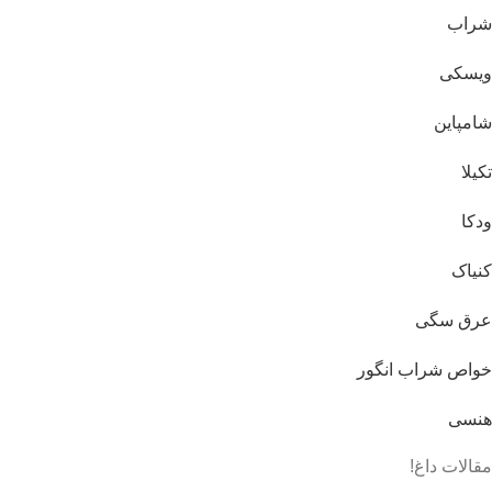
شراب
ویسکی
شامپاین
تکیلا
ودکا
کنیاک
عرق سگی
خواص شراب انگور
هنسی
مقالات داغ!