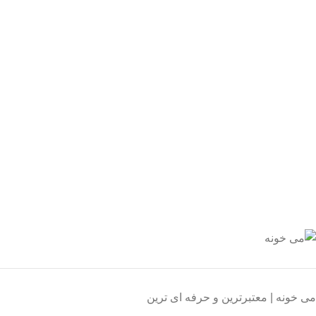
سال رایگان
یع بدستتان میرسد.
ید مطمئن
 اطمینان خرید کنید.
یبانی 24/7
یشه هستیم.
داخت سریع
داخت شتابی.
صول اورجینال
ت خریدی مطمئن.
می خونه | معتبرترین و حرفه ای ترین