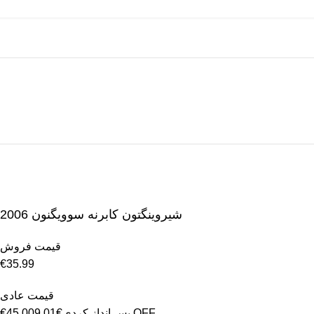
2006 شیروینگتون کابرنه سوویگنون
قیمت فروش
€35.99
قیمت عادی
OFF
پس انداز کردی
€9.01
€45.00