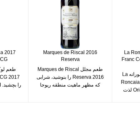
la
2016 Marques de Riscal
2016 La 
OCG
Reserva
Franc Col
طعم مجلل Marques de Riscal
از طعم های غنی و جسورانه La
Reserva 2016 را بنوشید، شرابی
DOCG 2017
Roncaia 
که مظهر ماهیت منطقه ریوجا
را بچشید. ا
Orientali del Friuli 2016 لذت
است. این شراب که با
شاهکاری
فیس