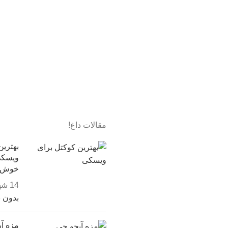
مقالات داغ!
بهترین
خوش 
14 شهریور, 1403
بدون 
مزه آب