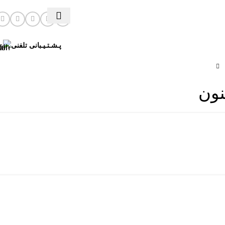
پـشـتـیـبانی تلفنی