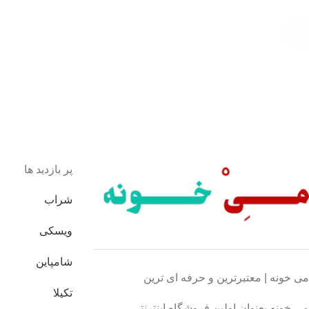
با اطمینان خرید کنید.
پشتیبانی 24/7
همیشه هستیم.
پرداخت سریع
پرداخت شتابی.
محصول اورجینال
لذت خریدی مطمئن.
پر بازدید ها
شراب
ویسکی
شامپاین
می خونه | معتبرترین و حرفه ای ترین
تکیلا
می خونه بعنوان اولین فروشگاه اینترنتی