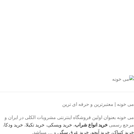
 اطمینان خرید کنید.
یبانی 24/7
یشه هستیم.
داخت سریع
داخت شتابی.
صول اورجینال
ت خریدی مطمئن.
می خونه | معتبرترین و حرفه ای ترین
می خونه بعنوان اولین فروشگاه اینترنتی مشروبات الکلی در ایران و
مرجع رسمی
خرید انواع شراب
،
خرید ویسکی
،
خرید تکیلا
،
خرید ودکا
،
خرید کنیاک
،
خرید آبجو
،
خرید عرق سگی
و … میباشد.