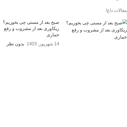
مقالات داغ!
صبح بعد از مستی چی بخوریم؟
ريكاوری بعد از مشروب و رفع
خماری
14 شهریور, 1403
بدون نظر
فرق ویسکی و شراب [3 فایده اصلی و
ظاهری!]
14 شهریور, 1403
بدون نظر
تکیلا چیست؟ چند درصد الکل دارد؟ خواص و
عوارض تکیلا
14 شهریور, 1403
16 نظر
ثبت سفارش و خرید