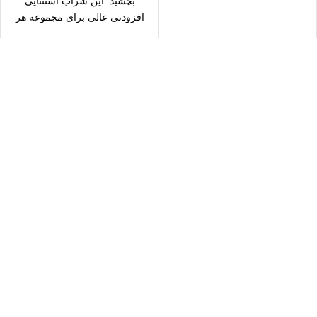
بچشید. این شراب استثنایی
افزودنی عالی برای مجموعه هر
خبره
سال رایگان
یع بدستتان میرسد.
ید مطمئن