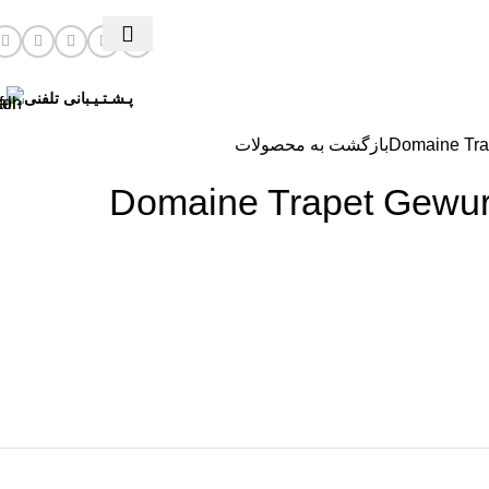
پـشـتـیـبانی تلفنی
بازگشت به محصولات