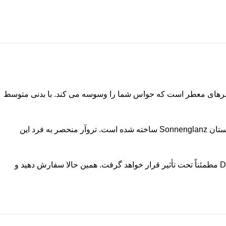
گ طلایی زیبا و دسته گلی از عطرهای معطر است که حواس شما را وسوسه می کند. با بدنی متوسط ​​
این Gewurztraminer که با دقت توسط کارخانه شراب سازی معروف Domaine Trapet ساخته شده است، از انگورهای دستچین شده در تاکستان Sonnenglanz ساخته شده است. تروآر منحصر به فرد این
چه یک خبره شراب باتجربه باشید یا صرفاً به دنبال ارتقاء تجربه غذاخوری خود باشید، Domaine Trapet Gewurztraminer Sonnenglanz 2013 مطمئناً تحت تأثیر قرار خواهد گرفت. همین حالا سفارش دهید و