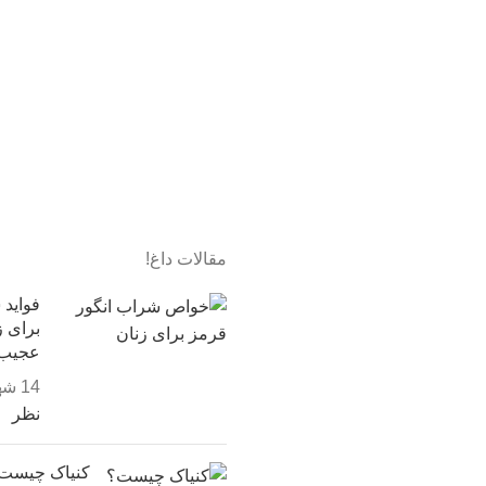
مقالات داغ!
فواید 
عجیب!
14 شهریور, 1403
نظر