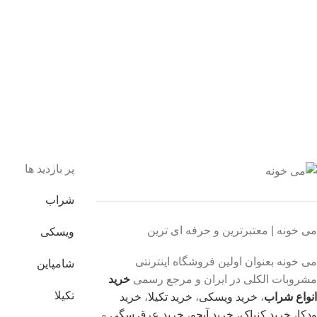
 اطمینان خرید کنید.
یبانی 24/7
یشه هستیم.
داخت سریع
داخت شتابی.
صول اورجینال
ت خریدی مطمئن.
پر بازدید ها
شراب
می خونه | معتبرترین و حرفه ای ترین
ویسکی
می خونه بعنوان اولین فروشگاه اینترنتی
شامپاین
مشروبات الکلی در ایران و مرجع رسمی
خرید
تکیلا
انواع شراب
،
خرید ویسکی
،
خرید تکیلا
،
خرید
ودکا
،
خرید کنیاک
،
خرید آبجو
،
خرید عرق سگی
و