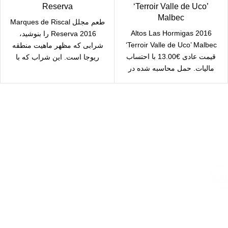
Reserva
‘Terroir Valle de Uco’
Malbec
طعم مجلل Marques de Riscal
2016 Altos Las Hormigas
Reserva 2016 را بنوشید،
‘Terroir Valle de Uco’ Malbec
شرابی که مظهر ماهیت منطقه
قیمت عادی €13.00 با احتساب
ریوجا است. این شراب که با
مالیات. حمل محاسبه شده در
checkout
ارسال رایگان
سریع بدستتان میرسد.
خرید مطمئن
با اطمینان خرید کنید.
پشتیبانی 24/7
همیشه هستیم.
پرداخت سریع
پرداخت شتابی.