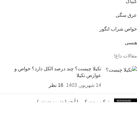
کنیاک
عرق سگی
خواص شراب انگور
هنسی
مقالات داغ!
تکیلا چیست؟ چند درصد الکل دارد؟ خواص و
عوارض تکیلا
14 شهریور, 1403
16 نظر
ترکیب ویسکی با آبجو (بهترین دستور)
14 شهریور, 1403
بدون نظر
ترکیب عرق و آبجو (3 ثانیه ای کوکتل کن!)