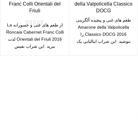
Franc Colli Orientali del
della Valpolicella Classico
Friuli
DOCG
طعم های غنی و پیچیده آلگرینی
از طعم های غنی و جسورانه La
Amarone della Valpolicella
Roncaia Cabernet Franc Colli
Classico DOCG 2016 را
Orientali del Friuli 2016 لذت
بنوشید. این شراب ایتالیایی یک
ببرید. این شراب نفیس
شاهکار واقعی
ارسال رایگان
سریع بدستتان میرسد.
خرید مطمئن
با اطمینان خرید کنید.
پشتیبانی 24/7
همیشه هستیم.
پرداخت سریع
پرداخت شتابی.