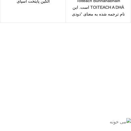
Toiteach Bunnahabhain
الگین پایتخت اسپای
TOITEACH A DHÀ است. این
نام ترجمه شده به معنای “دودی
دودی” است که به معنای
سال رایگان
یع بدستتان میرسد.
ید مطمئن
 اطمینان خرید کنید.
یبانی 24/7
یشه هستیم.
داخت سریع
داخت شتابی.
صول اورجینال
ت خریدی مطمئن.