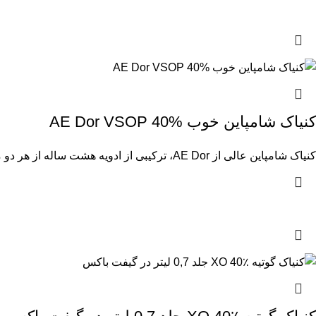
کنیاک شامپاین خوب AE Dor VSOP 40%
کنیاک شامپاین عالی از AE Dor، ترکیبی از ادویه هشت ساله از هر دو منطقه پتی و گرانده شامپاین. سبک