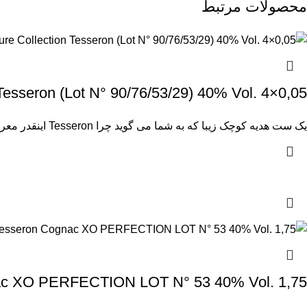
محصولات مرتبط
llection Tesseron (Lot N° 90/76/53/29) 40% Vol. 4×0,05
یک ست هدیه کوچک زیبا که به شما می گوید چرا Tesseron اینقدر معروف شده است. از چهار قطره منتخب
Tesseron Cognac XO PERFECTION LOT N° 53 40% Vol. 1,75