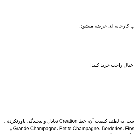
پ کارخانه ای عرضه میشود.
خیال راحت خرید کنید!
خط تولید “Creation” از A. de Fussigny نشان دهنده ماهیت کنیاک است. بیشتر ترکیبات فقط از پتی و گرانده شامپاین ادو وی تشکیل شده است. به لطف کیفیت آن، خط Creation تعادل و پیچیدگی باورنکردنی
را ارائه می دهد. پیری طولانی مدت نشانه دیگری از برتری است! A. de Fussigny Sélection Fine Cognac ترکیبی از Eaux de vie از Grande Champagne، Petite Champagne، Borderies، Fins Bois و