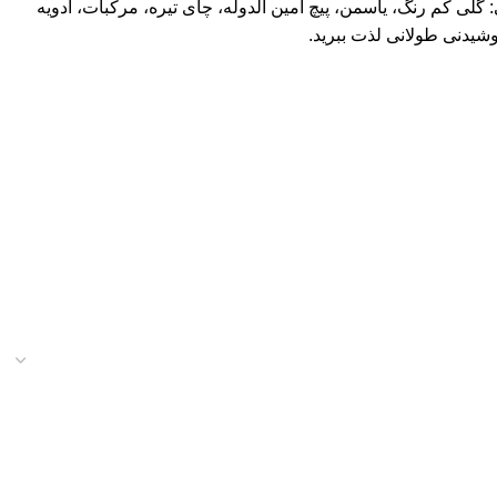
ای مزه: رنگ: کهربایی طلایی. بینی: گلی کم رنگ، یاسمن، پیچ امین الدوله، چای تیره، مرکبات، ادویه
شیدنی طولانی لذت ببرید.