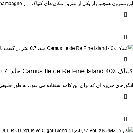
این تسرون همچنین از یکی از بهترین مکان های کنیاک – از Grande Champagne می آید. بیش از دو نسل
کنیاک Camus Ile de Ré Fine Island 40٪ جلد. 0,7 لیتر در گیفت باکس
انگورهای جزیره ای که برای این کامو استفاده می شود، به طور طبیع