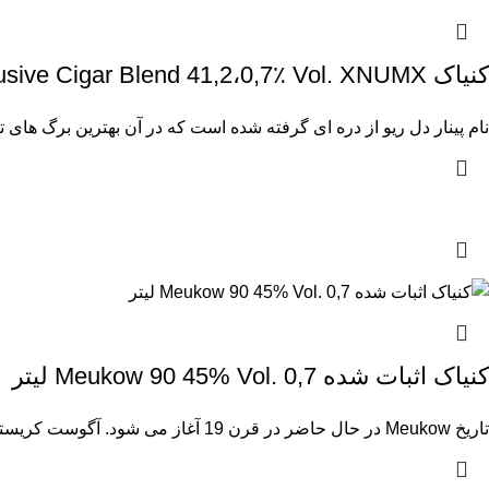
کنیاک Gautier XO PINAR DEL RIO Exclusive Cigar Blend 41,2،0,7٪ Vol. XNUMX لیتر در گیفت باکس
نام پینار دل ریو از دره ای گرفته شده است که در آن بهترین برگ های ت
کنیاک اثبات شده Meukow 90 45% Vol. 0,7 لیتر
تاریخ Meukow در حال حاضر در قرن 19 آغاز می شود. آگوست کریستوف و گوستاو میکوف این شرکت را در