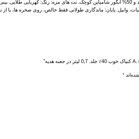
Bois Ordinaires است. کنیاک خوب ساخته شده از 50% شامپاین گراند و 50% انگور شامپاین کوچک. نت ه
، وانیل. پایان: ماندگاری طولانی فقط خالص، روی صخره ها، یا از نو
ده‌اند
*