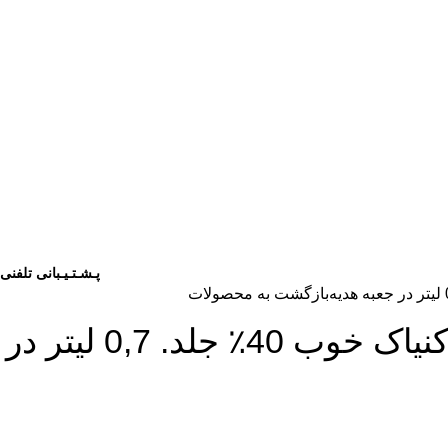
پـشـتـیـبانی تلفنی
بازگشت به محصولات
A. de Fussigny SÉLECTION کنیاک خوب 40٪ جلد. 0,7 لیتر در