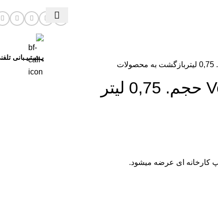
پـشـتـیـبانی تلفن
بازگشت به محصولات
پ کارخانه ای عرضه میشود.