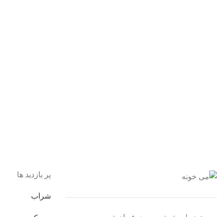
 اطمینان خرید کنید.
یبانی 24/7
یشه هستیم.
داخت سریع
داخت شتابی.
صول اورجینال
ت خریدی مطمئن.
پر بازدید ها
شراب