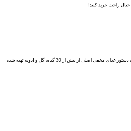
خیال راحت خرید کنید!
Bottega Rosso Vermouth یک ورموت قرمز سنتی ایتالیایی است. این ورموت طعم بی نظیر خود را مدیون عصاره ای طبیعی است که در یک دستور غذای مخفی اصلی از بیش از 30 گیاه، گل و ادویه تهیه شده