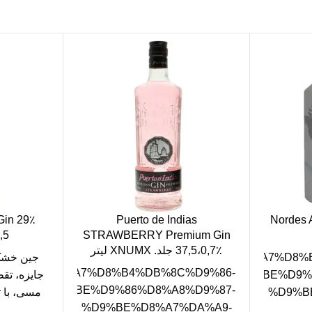
Puerto de Indias
Nordes A
STRAWBERRY Premium Gin
0,5،XNUMX
37,5،0,7٪ جلد. XNUMX لیتر
D8%AC%D9%85%D9%88%D8%B9%D9%87/%D9%85%D8%A7%D8
87/%D9%85%D8%A7%D8%B4%DB%8C%D9%86-
%D9%BE%D9%
جایزه، تق
%D9%BE%D9%86%D8%A8%D9%87-
%D9%B
مسی، با 
%D9%BE%D8%A7%DA%A9-
می‌شو
DB%8C/%D9%85%D8%AD%D8%B5%D9%88%D9%84%D8%A