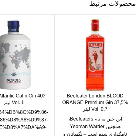
محصولات مرتبط
tlantic Galin Gin 40٪
Beefeater London BLOOD
ORANGE Premium Gin 37,5%
Vol. 1 لیتر
Vol. 0,7 لیتر
%B4%DB%8C%D9%86-
این جین به نام Beefeaters،
86%D8%A8%D9%87-
همچنین Yeoman Warder
E%D8%A7%DA%A9-
نامگذاری شده است – نگهبانان و
7%D8%AA/Nordes-