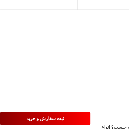
%DA%A9%D9%86%DB%8C/%D9%85%D8%AD%D8%B5
%
%D9%BE%D8%B1%
ثبت سفارش و خرید
چیست؟ انواع