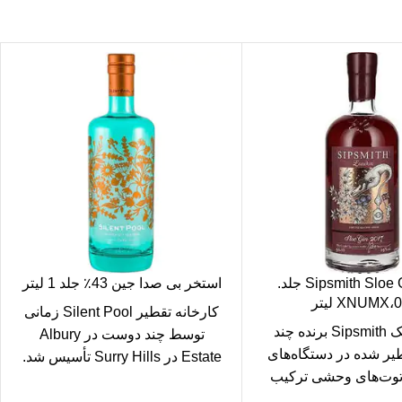
Sipsmith Sloe Gin 29٪ جلد.
استخر بی صدا جین 43٪ جلد 1 لیتر
 لیتر
کارخانه تقطیر Silent Pool زمانی
جین خشک Sipsmith برنده چند
https://fa.wevino.store/%D9%85%
توسط چند دوست در Albury
vino.store/%D9%85%D8%AC%D9%85%D9%88%D8%B9%D9%
طیر شده در دستگاه‌های
Estate در Surry Hills تأسیس شد.
توت‌های وحشی ترکیب
این کارخانه تقطیر در
د و اساس این جین
%DA%A9%D9%86%