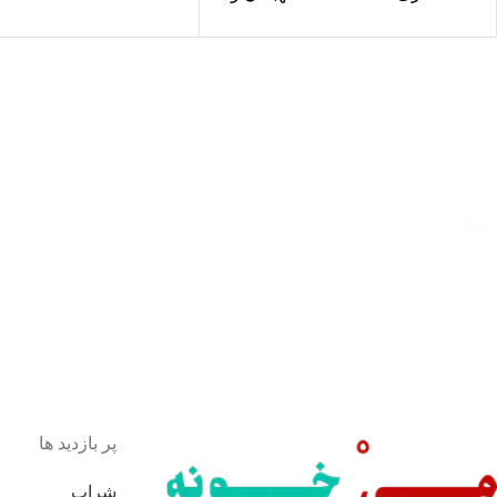
راهنمایان توریستی برج لندن
c-Galen-gin-40-vol-1l
Beefeaters نامیده
ارسال رایگان
سریع بدستتان میرسد.
خرید مطمئن
با اطمینان خرید کنید.
پشتیبانی 24/7
همیشه هستیم.
پرداخت سریع
پرداخت شتابی.
محصول اورجینال
لذت خریدی مطمئن.
پر بازدید ها
شراب