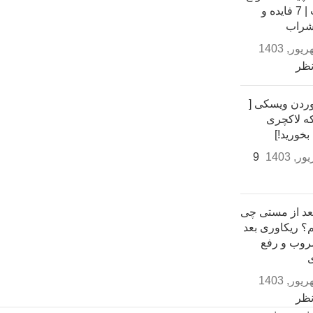
شراب | 7 فایده و
شراب
نظر
ردن ویسکی [
 که لاکچری
خورید!]
9
عد از مستی چی
؟ ريكاوری بعد
روب و رفع
نظر