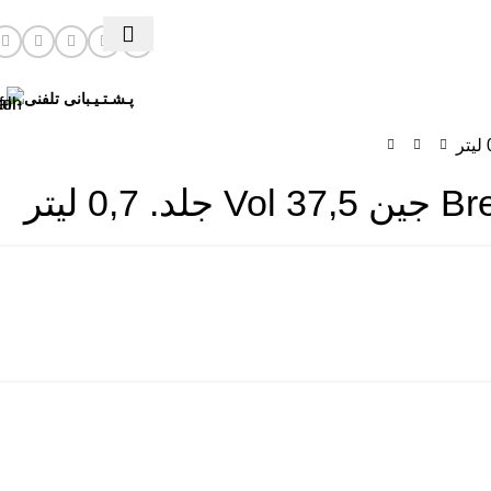
پـشـتـیـبانی تلفنی
لیتر