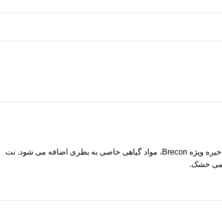
پس از موفقیت بزرگ Brecon Special Reserve Dry Gin، Penderyn Distillery سه جین طعم دار را روانه بازار کرد. بر اساس جین خشک ذخیره ویژه Brecon، مواد گیاهی خاصی به بطری اضافه می شود. نت
 کمی خشک.