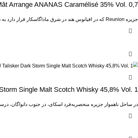
e du Mât Arrange ANANAS Caramélisé 35% Vol. 0,7
جزیره Reunion که در اقیانوس هند در شرق ماداگاسکار قرار دارد به دلیل کشت نیشکر معروف است. نام Rivière Du
Talisker Dark Storm Single Malt Scotch Whisky 45,8% Vol. 1 
در ساحل ناهموار جزیره منحصربه‌فرد اسکای، در جنوب دانواگان، درس