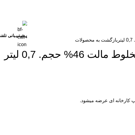
پـشـتـیـبانی تلفن
بازگشت به محصولات
پ کارخانه ای عرضه میشود.