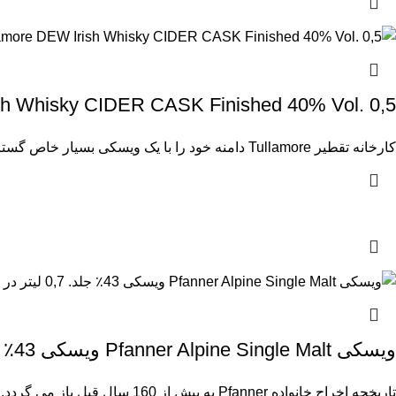
amore DEW Irish Whisky CIDER CASK Finished 40% Vol. 0,5
کارخانه تقطیر Tullamore دامنه خود را با یک ویسکی بسیار خاص گسترش می دهد. آنها اولین ویسکی ایرلندی را در
ویسکی Pfanner Alpine Single Malt ویسکی 43٪ جلد. 0,7 لیتر در گیفت باکس
تاریخچه اخراج خانواده Pfanner به بیش از 160 سال قبل باز می گردد. یعنی پنج نسل که شور و شوق