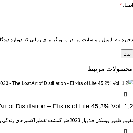
ایمیل
*
ذخیره نام، ایمیل و وبسایت من در مرورگر برای زمانی که دوباره دیدگ
محصولات مرتبط
rt of Distillation – Elixirs of Life 45,2% Vol. 1,2
تقویم ظهور ویسکی فلاویار 2023هنر گمشده تقطیراکسیرهای زندگی ببینید، تقویم ظهور ویسکی Flaviar – سفری شگفت‌انگیز از 24 نمونه ویسکی