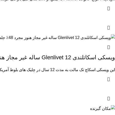
ویسکی اسکاتلندی Glenlivet 12 ساله غیر مجاز هنوز مجرد 48٪ جلد. 0,7 لیتر
این ویسکی اسکاچ تک مالت به مدت 12 سال در چلیک های بلوط آمریکایی بالغ می شود. این دستور پخت