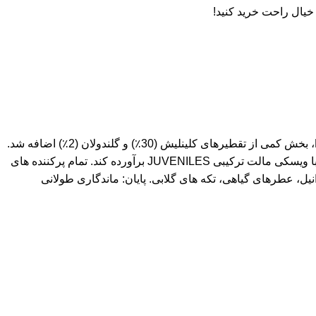
خیال راحت خرید کنید!
در جعبه قطب نما، “جوونان” با همکاری پاریس نوجوانان Bistro à Vins منتشر شد. علاوه بر تقطیرهای Strathmill (34٪) و Balmenach (34٪)، بخش کمی از تقطیرهای کلینلیش (30٪) و گلندولان (2٪) اضافه شد.
تیم جانستون ویسکی می خواست که دودی نباشد و بین 12 تا 15 سال سن داشته باشد. ویسکی ساز جان گلاسر توانست خواسته های خود را با ویسکی مالت ترکیبی JUVENILES برآورده کند. تمام پرکننده های