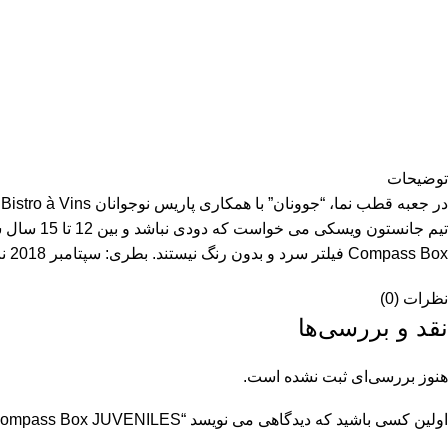
توضیحات
Compass Box فیلتر سرد و بدون رنگ نیستند. بطری: سپتامبر 2018 نت های مزه: رنگ: طلایی. بینی: شکر جو، گلابی، وانیل. طعم: شیرین، وانیل، عطرهای گیاهی، تکه های گلابی. پایان: ماندگاری طولانی
نظرات (0)
نقد و بررسی‌ها
هنوز بررسی‌ای ثبت نشده است.
اولین کسی باشید که دیدگاهی می نویسد “Compass Box JUVENILES مخلوط مالت 46% حجم. 0,7 لیتر”