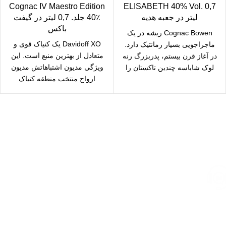
Cognac IV Maestro Edition
ELISABETH 40% Vol. 0,7
لیتر در جعبه هدیه
40٪ جلد. 0,7 لیتر در گیفت
باکس
Cognac Bowen ریشه در یک
Davidoff XO یک کنیاک قوی و
ماجراجویی بسیار رمانتیک دارد.
متعادل از بهترین منبع است. این
در آغاز قرن بیستم، پدربزرگ رنه
ویژگی مدیون اشتباهاتش مدیون
لوک شاباسه چندین تاکستان را
ارواح منتخب منطقه کنیاک
ارسال رایگان
سریع بدستتان میرسد.
خرید مطمئن
با اطمینان خرید کنید.
پشتیبانی 24/7
همیشه هستیم.
پرداخت سریع
پرداخت شتابی.