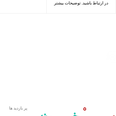
در ارتباط باشید. توضیحات بیشتر
درباره
تکیلا
، خواص تکیلا را در می
خونه بخوانید!
ارسال رایگان
سریع بدستتان میرسد.
خرید مطمئن
با اطمینان خرید کنید.
پشتیبانی 24/7
همیشه هستیم.
پرداخت سریع
پرداخت شتابی.
محصول اورجینال
لذت خریدی مطمئن.
پر بازدید ها