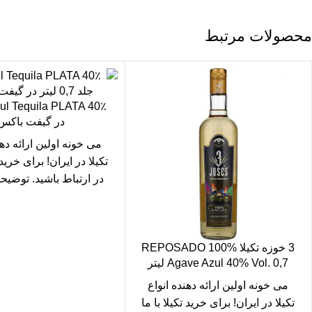
محصولات مرتبط
ul Tequila PLATA 40٪
در گیفت باکس
می خونه
اولین ارائه دهن
تکیلا در ایران! برای
خرید 
در ارتباط باشید. توضیح
درباره
تکیلا
، خواص تکیلا
خونه بخوانید!
3 خوزه تکیلا REPOSADO 100%
Agave Azul 40% Vol. 0,7 لیتر
می خونه
اولین ارائه دهنده انواع
تکیلا در ایران! برای
خرید تکیلا
با ما