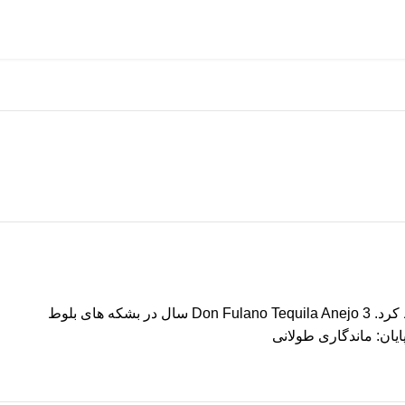
تکیلا دون فولانو از یک سنت طولانی خانوادگی می آید. از طریق کنترل های مداوم از تولید تا بطری، طعم عالی و پیچیده تکیلا را می توان حفظ کرد. Don Fulano Tequila Anejo 3 سال در بشکه های بلوط
یان: ماندگاری طولانی