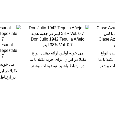
Don Julio 1942 Tequila Añejo
Clase Az
38% Vol. 0,7 لیتر
tesanal
Tepeztate
ده انواع
می خونه
اولین ارائه دهنده انواع
49%
تکیلا
با ما
تکیلا در ایران! برای
خرید تکیلا
با ما
می خونه
ا
ات بیشتر
در ارتباط باشید. توضیحات بیشتر
تکیلا در ای
 را در می
درباره
تکیلا
، خواص تکیلا را در می
در ارتباط
خونه بخوانید!
درباره
تکیل