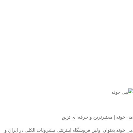
یع بدستتان میرسد.
ید مطمئن
 اطمینان خرید کنید.
یبانی 24/7
یشه هستیم.
داخت سریع
داخت شتابی.
صول اورجینال
ت خریدی مطمئن.
می خونه | معتبرترین و حرفه ای ترین
می خونه بعنوان اولین فروشگاه اینترنتی مشروبات الکلی در ایران و