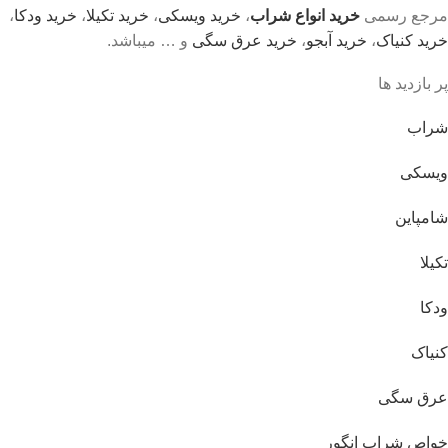
مرجع رسمی
خرید انواع شراب
،
خرید ویسکی
،
خرید تکیلا
،
خرید ودکا
،
خرید کنیاک
،
خرید آبجو
،
خرید عرق سگی
و … میباشد.
پر بازدید ها
شراب
ویسکی
شامپاین
تکیلا
ودکا
کنیاک
عرق سگی
خواص شراب انگور