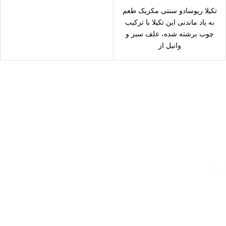
تکیلا رپوسادو سنتی مکزیک طعم
به یاد ماندنی این تکیلا با ترکیب
چوب برشته شده، علف سبز و
وانیل از
ارسال رایگان
سریع بدستتان میرسد.
خرید مطمئن
با اطمینان خرید کنید.
پشتیبانی 24/7
همیشه هستیم.
پرداخت سریع
پرداخت شتابی.
محصول اورجینال