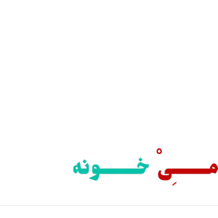
یع بدستتان میرسد.
ید مطمئن
 اطمینان خرید کنید.
یبانی 24/7
یشه هستیم.
داخت سریع
داخت شتابی.
صول اورجینال
ت خریدی مطمئن.