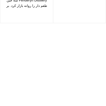
Penderyn Distillery سه جین
معروف است، واقع شده
طعم دار را روانه بازار کرد. بر
سال رایگان