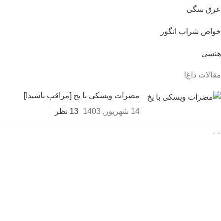
عرق سگی
خواص شراب انگور
هنسی
مقالات داغ!
مضرات ویسکی با یخ [مراقب باشید!]
14 شهریور, 1403
13 نظر
مزه با راکی چی بخوریم؟ (7 مزه
تحریک کننده با راکی!)
14 شهریور, 1403
بدون نظر
فواید شراب قرمز برای قلب [5
ویژگی شراب قرمز برای قلب
سالم]