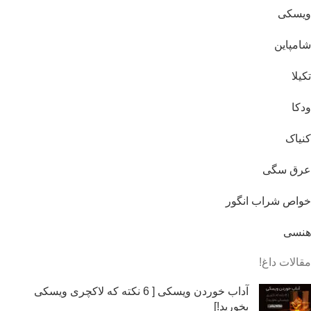
ویسکی
شامپاین
تکیلا
ودکا
کنیاک
عرق سگی
خواص شراب انگور
هنسی
مقالات داغ!
آداب خوردن ویسکی [ 6 نکته که لاکچری ویسکی
بخورید!]