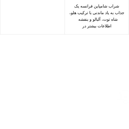
شراب شامپاین فرانسه یک
جذاب به یاد ماندنی با ترکیب هلو،
شاه توت، آلبالو و بنفشه
اطلاعات بیشتر در
ارسال رایگان
سریع بدستتان میرسد.
خرید مطمئن
با اطمینان خرید کنید.
پشتیبانی 24/7
همیشه هستیم.
پرداخت سریع
پرداخت شتابی.
محصول اورجینال