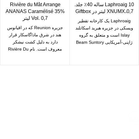
Laphroaig 10 ساله 40٪ جلد.
Rivière du Mât Arrange
0,7،XNUMX لیتر در Giftbox
ANANAS Caramélisé 35%
Vol. 0,7 لیتر
Laphroaig یک کارخانه تقطیر
جزیره Reunion که در اقیانوس
ویسکی در جزیره هبرید اسکاتلند
هند در شرق ماداگاسکار قرار
Islay است و متعلق به گروه
دارد به دلیل کشت نیشکر
ژاپنی-آمریکایی Beam Suntory
معروف است. نام Rivière Du
است. ساختمان
ارسال رایگان
سریع بدستتان میرسد.
خرید مطمئن
با اطمینان خرید کنید.
پشتیبانی 24/7
همیشه هستیم.
پرداخت سریع