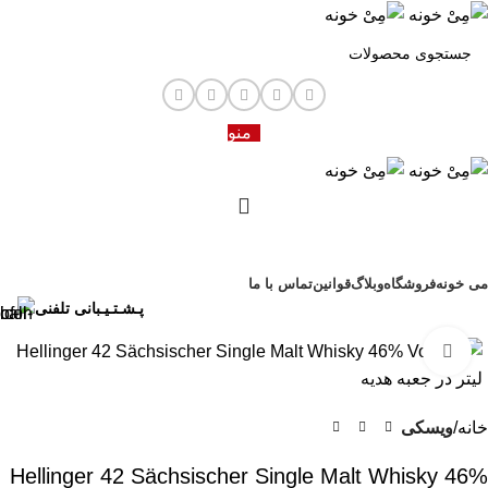
منو
مرور دسته ها
می خونه
فروشگاه
وبلاگ
قوانین
تماس با ما
پـشـتـیـبانی تلفنی
برای بزرگنمایی کلیک کنید
خانه
ویسکی
Hellinger 42 Sächsischer Single Malt Whisky 46%