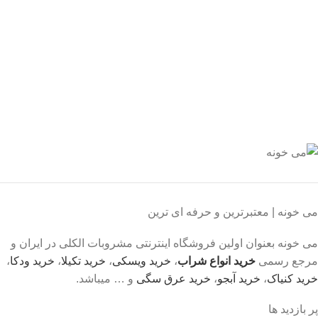
یبانی 24/7
یشه هستیم.
داخت سریع
داخت شتابی.
صول اورجینال
ت خریدی مطمئن.
می خونه | معتبرترین و حرفه ای ترین
می خونه بعنوان اولین فروشگاه اینترنتی مشروبات الکلی در ایران و
مرجع رسمی
خرید انواع شراب
،
خرید ویسکی
،
خرید تکیلا
،
خرید ودکا
،
خرید کنیاک
،
خرید آبجو
،
خرید عرق سگی
و … میباشد.
پر بازدید ها