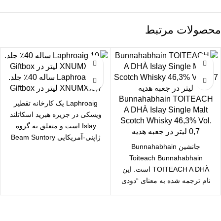
محصولات مرتبط
Laphroaig 10 ساله 40٪ جلد.
0,7،XNUMX لیتر در Giftbox
Bunnahabhain TOITEACH
Laphroaig یک کارخانه تقطیر
A DHÀ Islay Single Malt
ویسکی در جزیره هبرید اسکاتلند
Scotch Whisky 46,3% Vol.
Islay است و متعلق به گروه
0,7 لیتر در جعبه هدیه
ژاپنی-آمریکایی Beam Suntory
جانشین Bunnahabhain
است. ساختمان
Toiteach Bunnahabhain
TOITEACH A DHÀ است. این
نام ترجمه شده به معنای “دودی
دودی” است که به معنای