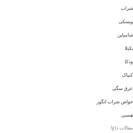
شراب
ویسکی
شامپاین
تکیلا
ودکا
کنیاک
عرق سگی
خواص شراب انگور
هنسی
مقالات داغ!