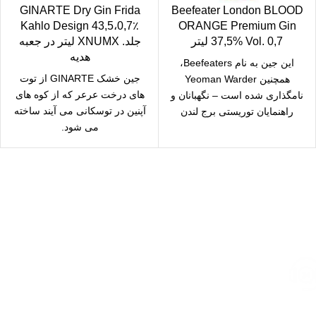
GINARTE Dry Gin Frida
Beefeater London BLOOD
Kahlo Design 43,5،0,7٪
ORANGE Premium Gin
37,5% Vol. 0,7 لیتر
جلد. XNUMX لیتر در جعبه
هدیه
این جین به نام Beefeaters،
جین خشک GINARTE از توت
همچنین Yeoman Warder
های درخت عرعر که از کوه های
نامگذاری شده است – نگهبانان و
آپنین در توسکانی می آیند ساخته
راهنمایان توریستی برج لندن
می شود.
Beefeaters نامیده
ارسال رایگان
سریع بدستتان میرسد.
خرید مطمئن
با اطمینان خرید کنید.
پشتیبانی 24/7
همیشه هستیم.
پرداخت سریع