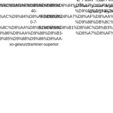
وط” است و احتمالاً این
%D9%85%D8%AD%D8%B5%D9%88%D9%84%D8%A7%D8%AA
DB%8C%D8%AF%D9%86%DB%8C-
لوط از بادیان،
%D9%88%DB%8C%
40-
%AC%D9%84%D8%AF%DB%8C-
%D8%B3%D8%A7%D8%AF%D8%AA%
0-7-
%D9%88%DB%8C%
%8C%D8%AA%D8%B1%DB%8C-
%DA%A9%D8%B1%DB%8C%D8%B3%
9%86%D8%AA%D9%88%D8%B3-
%D8%A7%D8%AF%
9%85%D9%88%D9%86%D8%AA-
xo-gewurztraminer-superior