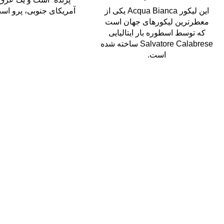
این لیکور Acqua Bianca یکی از
آمریکای جنوبی، پرو است 
معطرترین لیکورهای جهان است
که توسط اسطوره بار ایتالیایی
Salvatore Calabrese ساخته شده
است.
سال رایگان
یع بدستتان میرسد.
ید مطمئن
 اطمینان خرید کنید.