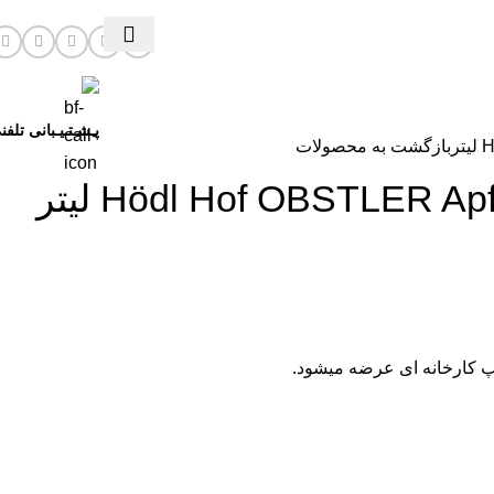
پـشـتـیـبانی تلفن
ر
بازگشت به محصولات
Hödl Hof OBSTLER A لیتر
پ کارخانه ای عرضه میشود.