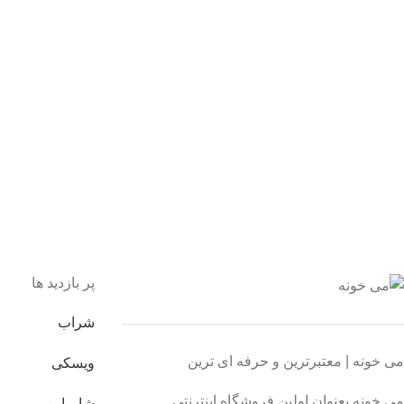
یبانی 24/7
یشه هستیم.
داخت سریع
داخت شتابی.
صول اورجینال
ت خریدی مطمئن.
پر بازدید ها
شراب
می خونه | معتبرترین و حرفه ای ترین
ویسکی
می خونه بعنوان اولین فروشگاه اینترنتی
شامپاین