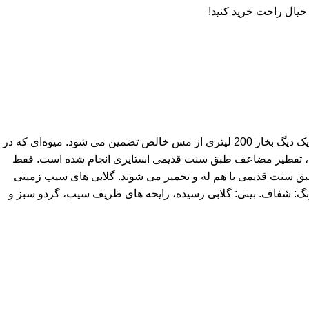
خیال راحت خرید کنید!
کارخانه تقطیر Hödl Hof با سابقه خدمت طولانی بین باغ ها و تاکستان ها قرار دارد. کیفیت براندی ها توسط یک دیگ 300 لیتری لبه ناهموار و یک دیگ بخار 200 لیتری از مس خالص تضمین می شود. میوه‌ای که در
 نسل‌ها، تقطیر مضاعف طبق سنت قدیمی استایری انجام شده است. فقط
د ضد زنگ بالغ می شود. یک Obstler معمولی Styrian، جایی که سیب و گلابی طبق سنت قدیمی با هم له و تخمیر می شوند. گلابی های سیب زمینی
 های مزه: رنگ: شفاف. بینی: گلابی رسیده، رایحه های ظریف سیب، گردو سبز و