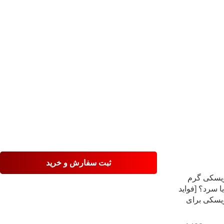
ثبت سفارش و خرید
یسکی گرم
 سرد؟ [فواید
یسکی برای