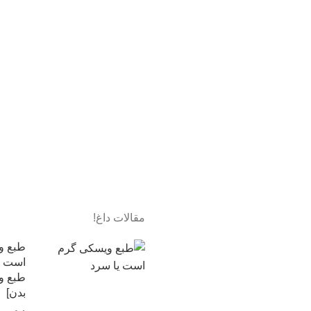
مقالات داغ!
طبع و
است یا
طبع و
بدن]