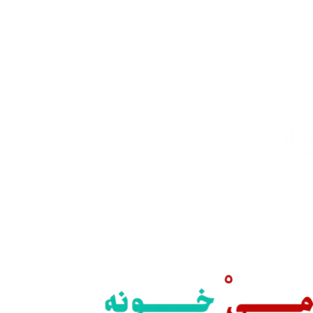
سال رایگان
یع بدستتان میرسد.
ید مطمئن
 اطمینان خرید کنید.
پشتیبانی 24/7
همیشه هستیم.
پرداخت سریع
پرداخت شتابی.
محصول اورجینال
لذت خریدی مطمئن.