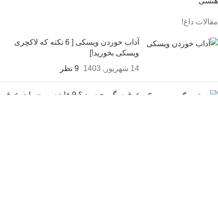
هنسی
مقالات داغ!
آداب خوردن ویسکی [ 6 نکته که لاکچری
ویسکی بخورید!]
14 شهریور, 1403
9 نظر
عرق سگی چیست؟ 9 فایده و مضرات عرق
سگی
14 شهریور, 1403
20 نظر
شراب برای لک صورت [اثر بی نظیر انواع
شراب بر روی پوست]
14 شهریور, 1403
بدون نظر
ثبت سفارش و خرید
کلیه حقوق برای سایت فروشگاه اینترنتی محفوظ بوده و هرگونه کپی