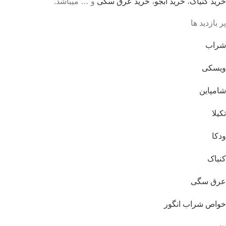
خرید کنیاک
،
خرید آبجو
،
خرید عرق سگی
و … میباشد.
پر بازدید ها
شراب
ویسکی
شامپاین
تکیلا
ودکا
کنیاک
عرق سگی
خواص شراب انگور