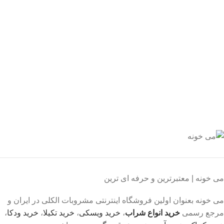
ید مطمئن
 اطمینان خرید کنید.
یبانی 24/7
یشه هستیم.
داخت سریع
داخت شتابی.
صول اورجینال
ت خریدی مطمئن.
می خونه | معتبرترین و حرفه ای ترین
می خونه بعنوان اولین فروشگاه اینترنتی مشروبات الکلی در ایران و
مرجع رسمی
خرید انواع شراب
،
خرید ویسکی
،
خرید تکیلا
،
خرید ودکا
،