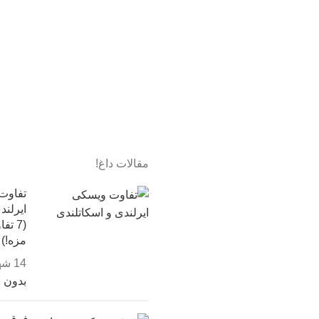
مقالات داغ!
تفاوت
ایرلند
(7 ت
مزه!)
14 شهریور, 1403
بدون 