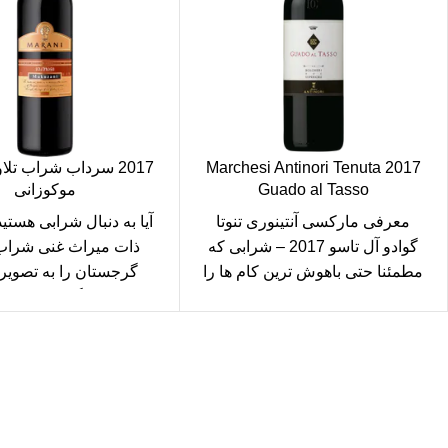
2017 Marchesi Antinori Tenuta
2017 سرداب شراب تلا
Guado al Tasso
موکوزانی
معرفی مارکسی آنتینوری تنوتا
آیا به دنبال شرابی هستید 
گوادو آل تاسو 2017 – شرابی که
ذات میراث غنی شرا
مطمئنا حتی باهوش ترین کام ها را
گرجستان را به تصویر
نیز تحت
نگاهی به انبار
ارسال رایگان
سریع بدستتان میرسد.
خرید مطمئن
با اطمینان خرید کنید.