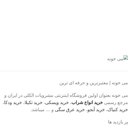
یشه هستیم.
داخت سریع
داخت شتابی.
صول اورجینال
ت خریدی مطمئن.
می خونه | معتبرترین و حرفه ای ترین
می خونه بعنوان اولین فروشگاه اینترنتی مشروبات الکلی در ایران و
مرجع رسمی
خرید انواع شراب
،
خرید ویسکی
،
خرید تکیلا
،
خرید ودکا
،
خرید کنیاک
،
خرید آبجو
،
خرید عرق سگی
و … میباشد.
پر بازدید ها