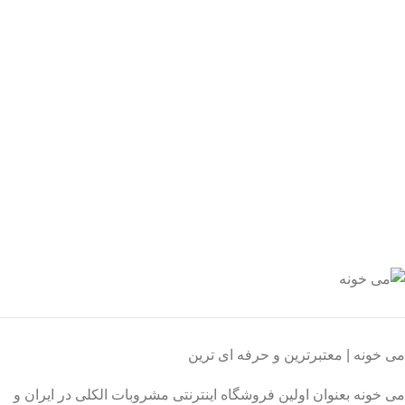
یع بدستتان میرسد.
ید مطمئن
 اطمینان خرید کنید.
یبانی 24/7
یشه هستیم.
داخت سریع
داخت شتابی.
صول اورجینال
ت خریدی مطمئن.
می خونه | معتبرترین و حرفه ای ترین
می خونه بعنوان اولین فروشگاه اینترنتی مشروبات الکلی در ایران و