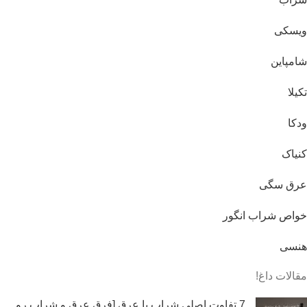
ویسکی
شامپاین
تکیلا
ودکا
کنیاک
عرق سگی
خواص شراب انگور
هنسی
مقالات داغ!
7 تفاوت اصلی شراب با عرق [فرق عرق و شراب رو