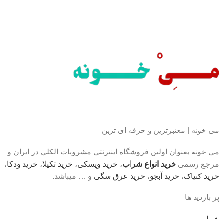
محصول اورجینال
لذت خریدی مطمئن.
می خونه | معتبرترین و حرفه ای ترین
می خونه بعنوان اولین فروشگاه اینترنتی مشروبات الکلی در ایران و
مرجع رسمی
خرید انواع شراب
،
خرید ویسکی
،
خرید تکیلا
،
خرید ودکا
،
خرید کنیاک
،
خرید آبجو
،
خرید عرق سگی
و … میباشد.
پر بازدید ها
شراب