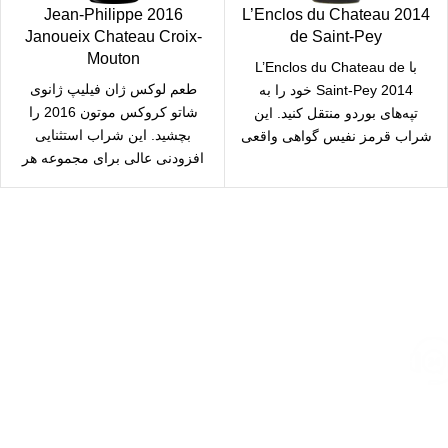
2016 Jean-Philippe
2014 L’Enclos du Chateau
Janoueix Chateau Croix-
de Saint-Pey
Mouton
با L’Enclos du Chateau de
طعم لوکس ژان فیلیپ ژانوی
Saint-Pey 2014 خود را به
شاتو کروکس موتون 2016 را
تپه‌های بوردو منتقل کنید. این
بچشید. این شراب استثنایی
شراب قرمز نفیس گواهی واقعی
افزودنی عالی برای مجموعه هر
خبره
ارسال رایگان
سریع بدستتان میرسد.
خرید مطمئن
با اطمینان خرید کنید.
پشتیبانی 24/7
همیشه هستیم.
پرداخت سریع
پرداخت شتابی.