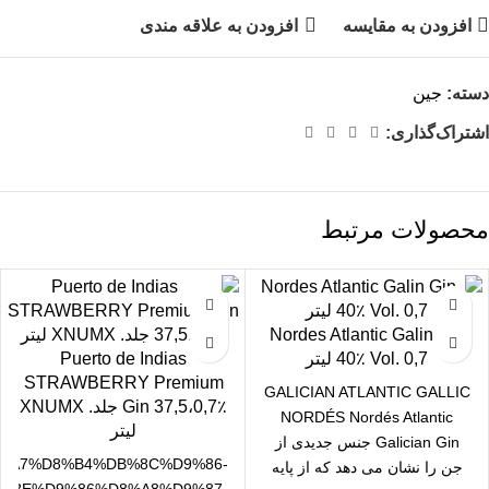
افزودن به مقایسه
افزودن به علاقه مندی
دسته:
جین
اشتراک‌گذاری:
محصولات مرتبط
Nordes Atlantic Galin Gin
40٪ Vol. 0,7 لیتر
Puerto de Indias
STRAWBERRY Premium
GALICIAN ATLANTIC GALLIC
Gin 37,5،0,7٪ جلد. XNUMX
NORDÉS Nordés Atlantic
لیتر
Galician Gin جنس جدیدی از
%D8%A7%D8%B4%DB%8C%D9%86-
جن را نشان می دهد که از پایه