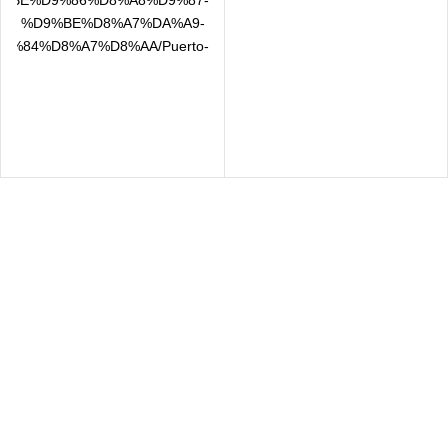
%BE%D9%86%D8%A8%D9%87-
معمولی
%D9%BE%D8%A7%DA%A9-
%84%D8%A7%D8%AA/Puerto-
de-Indias-
%D8%AA%D9%88%D8%AA-
%B1%D9%86%DA%AF%DB%8C-
%85%DB%8C%D9%88%D9%85-
%D8%AC%DB%8C%D9%86-
37-5-
%D8%AC%D9%84%D8%AF-
0-7l
سال رایگان