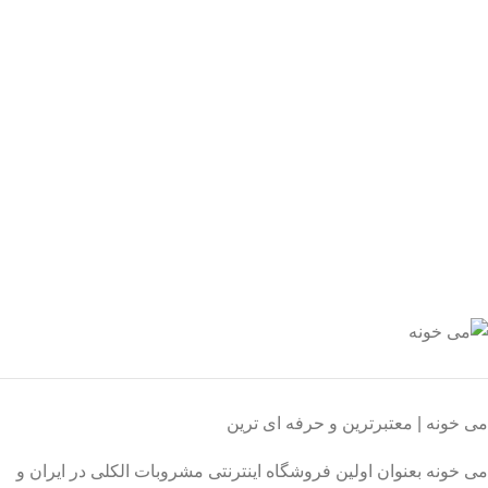
یع بدستتان میرسد.
ید مطمئن
 اطمینان خرید کنید.
یبانی 24/7
یشه هستیم.
داخت سریع
داخت شتابی.
صول اورجینال
ت خریدی مطمئن.
می خونه | معتبرترین و حرفه ای ترین
می خونه بعنوان اولین فروشگاه اینترنتی مشروبات الکلی در ایران و