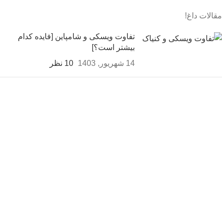
مقالات داغ!
تفاوت ویسکی و شامپاین [فایده کدام
بیشتر است؟]
14 شهریور, 1403
10 نظر
فرق ویسکی و شراب [3 فایده اصلی و
ظاهری!]
14 شهریور, 1403
بدون نظر
ترکیب ویسکی با آبجو (بهترین دستور)
14 شهریور, 1403
بدون نظر
ثبت سفارش و خرید
کلیه حقوق برای سایت فروشگاه اینترنتی محفوظ بوده و هرگونه کپی
برداری غیرمجاز می باشد.