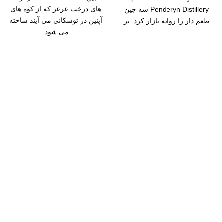
های درخت عرعر که از کوه های
Penderyn Distillery سه جین
آپنین در توسکانی می آیند ساخته
طعم دار را روانه بازار کرد. بر
می شود.
سال رایگان
یع بدستتان میرسد.
ید مطمئن