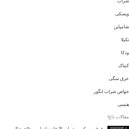
شراب
ویسکی
شامپاین
تکیلا
ودکا
کنیاک
عرق سگی
خواص شراب انگور
هنسی
مقالات داغ!
فرق ویسکی و شراب [3 فایده اصلی و ظاهری!]