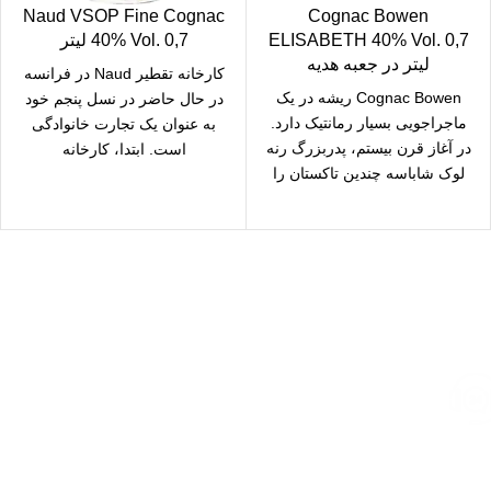
Naud VSOP Fine Cognac
Cognac Bowen
ELISABETH 40% Vol. 0,7
40% Vol. 0,7 لیتر
لیتر در جعبه هدیه
کارخانه تقطیر Naud در فرانسه
Cognac Bowen ریشه در یک
در حال حاضر در نسل پنجم خود
ماجراجویی بسیار رمانتیک دارد.
به عنوان یک تجارت خانوادگی
در آغاز قرن بیستم، پدربزرگ رنه
است. ابتدا، کارخانه
لوک شاباسه چندین تاکستان را
ارسال رایگان
سریع بدستتان میرسد.
خرید مطمئن
با اطمینان خرید کنید.
پشتیبانی 24/7
همیشه هستیم.
پرداخت سریع
پرداخت شتابی.