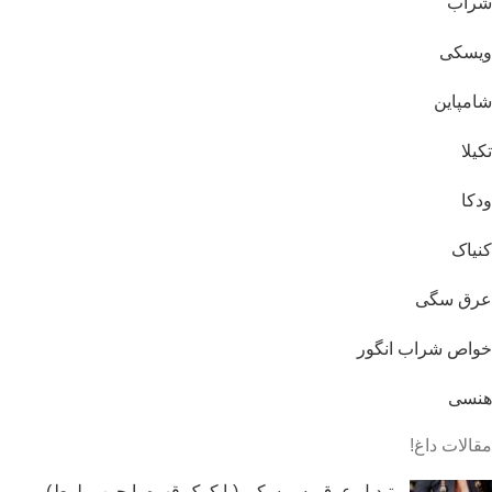
شراب
ویسکی
شامپاین
تکیلا
ودکا
کنیاک
عرق سگی
خواص شراب انگور
هنسی
مقالات داغ!
تبدیل عرق به ویسکی (با کمک قهوه یا چوب بلوط)