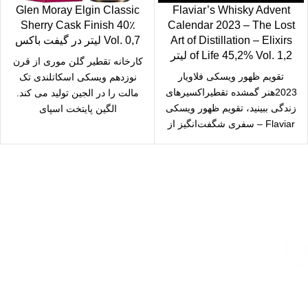
Glen Moray Elgin Classic
Flaviar’s Whisky Advent
Sherry Cask Finish 40٪
Calendar 2023 – The Lost
Art of Distillation – Elixirs
Vol. 0,7 لیتر در گیفت باکس
of Life 45,2% Vol. 1,2 لیتر
کارخانه تقطیر گلن موری از قرن
تقویم ظهور ویسکی فلاویار
نوزدهم ویسکی اسکاتلندی تک
2023هنر گمشده تقطیراکسیرهای
مالت را در الجین تولید می کند.
زندگی ببینید، تقویم ظهور ویسکی
الگین پایتخت اسپای
Flaviar – سفری شگفت‌انگیز از
24 نمونه ویسکی
ارسال رایگان
سریع بدستتان میرسد.
خرید مطمئن
با اطمینان خرید کنید.
پشتیبانی 24/7
همیشه هستیم.
پرداخت سریع
پرداخت شتابی.