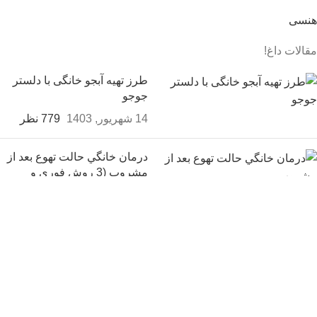
هنسی
مقالات داغ!
طرز تهیه آبجو خانگی با دلستر
جوجو
14 شهریور, 1403
779 نظر
درمان خانگي حالت تهوع بعد از
مشروب (3 روش فوری و
ارزان)
14 شهریور, 1403
7 نظر
فرق پیک با سیک در مشروب
خوردن چیست؟
14 شهریور, 1403
بدون نظر