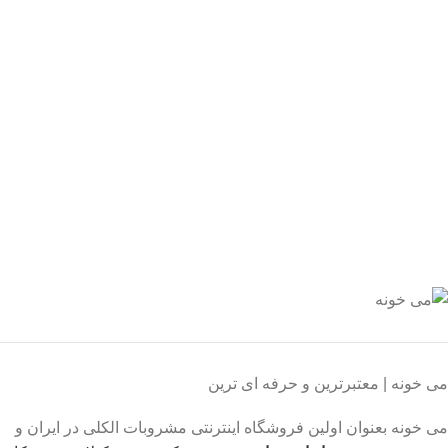
یع بدستتان میرسد.
ید مطمئن
 اطمینان خرید کنید.
یبانی 24/7
یشه هستیم.
داخت سریع
داخت شتابی.
صول اورجینال
ت خریدی مطمئن.
می خونه | معتبرترین و حرفه ای ترین
می خونه بعنوان اولین فروشگاه اینترنتی مشروبات الکلی در ایران و