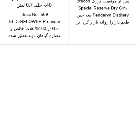
پس از موفقیت بزرگ Brecon
40٪ جلد. 0,7 لیتر
Special Reserve Dry Gin،
Buss No° 509
Penderyn Distillery سه جین
ELDERFLOWER Premium
طعم دار را روانه بازار کرد. بر
Gin از 100% غلات خالص و
عصاره گیاهان تازه تقطیر شده
است. نه تنها منشا
سال رایگان