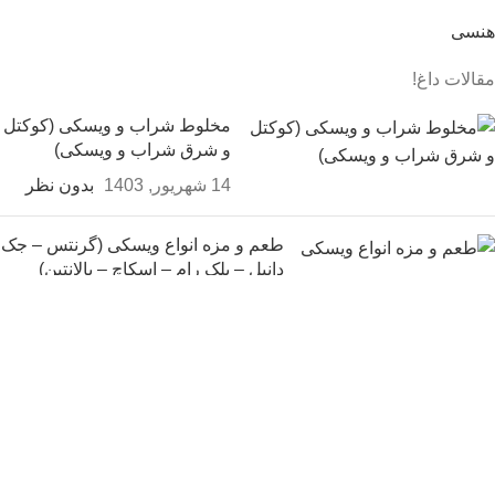
هنسی
مقالات داغ!
مخلوط شراب و ویسکی (کوکتل
و شرق شراب و ویسکی)
14 شهریور, 1403
بدون نظر
طعم و مزه انواع ویسکی (گرنتس – جک
دانیل – بلک رام – اسکاچ – بالانتین)
14 شهریور, 1403
11 نظر
فرق پیک با سیک در مشروب
خوردن چیست؟
14 شهریور, 1403
بدون نظر
ثبت سفارش و خرید