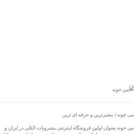
یع بدستتان میرسد.
ید مطمئن
 اطمینان خرید کنید.
یبانی 24/7
یشه هستیم.
داخت سریع
داخت شتابی.
صول اورجینال
ت خریدی مطمئن.
می خونه | معتبرترین و حرفه ای ترین
می خونه بعنوان اولین فروشگاه اینترنتی مشروبات الکلی در ایران و