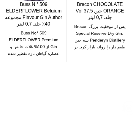
Buss N ° 509
Brecon CHOCOLATE
ORANGE جین 37,5 Vol
ELDERFLOWER Belgium
جلد. 0,7 لیتر
Flavour Gin Author مجموعه
40٪ جلد. 0,7 لیتر
پس از موفقیت بزرگ Brecon
Buss No° 509
Special Reserve Dry Gin،
ELDERFLOWER Premium
Penderyn Distillery سه جین
Gin از 100% غلات خالص و
طعم دار را روانه بازار کرد. بر
عصاره گیاهان تازه تقطیر شده
است. نه تنها منشا
ارسال رایگان
سریع بدستتان میرسد.
خرید مطمئن
با اطمینان خرید کنید.
پشتیبانی 24/7
همیشه هستیم.
پرداخت سریع
پرداخت شتابی.