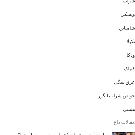
شراب
ویسکی
شامپاین
تکیلا
ودکا
کنیاک
عرق سگی
خواص شراب انگور
هنسی
مقالات داغ!
تفاوت آبجو و شراب (شراب بهتر است یا آبجو؟)