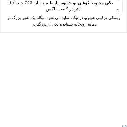
ویسکی مخلوط کوشی-نو شینوبو بلوط میزونارا 43٪ جلد. 0,7
لیتر در گیفت باکس
ویسکی ترکیبی شینوبو در نیگاتا تولید می شود. نیگاتا یک شهر بزرگ در
دهانه رودخانه شینانو و یکی از بزرگترین
سال رایگان
یع بدستتان میرسد.
ید مطمئن
 اطمینان خرید کنید.
یبانی 24/7
یشه هستیم.
داخت سریع
داخت شتابی.
صول اورجینال
ت خریدی مطمئن.