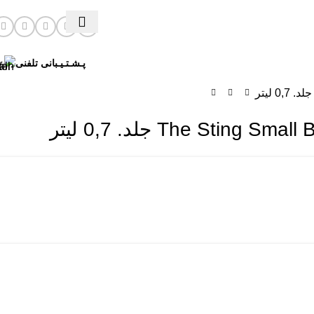
پـشـتـیـبانی تلفنی
The St جلد. 0,7 لیتر