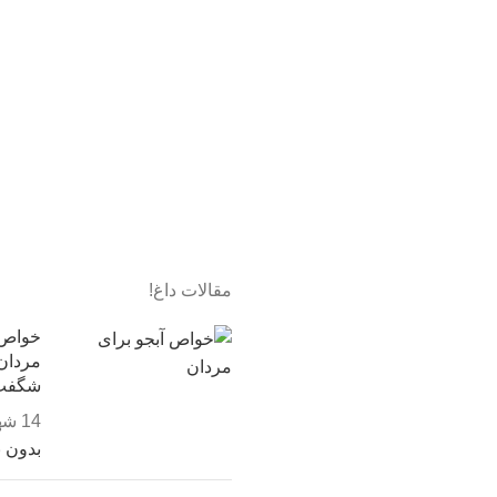
مقالات داغ!
خواص 
شگفت 
14 شهریور, 1403
بدون 