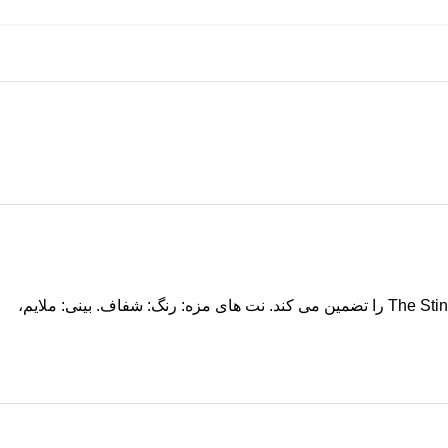
تقطیر پنج برابری در دیگ های مسی و 10 ماده گیاه شناسی ظاهر معطر و ملایمی از جین خشک The Sting Small Batch Premium London Dry Gin را تضمین می کند. نت های مزه: رنگ: شفاف. بینی: ملایم،