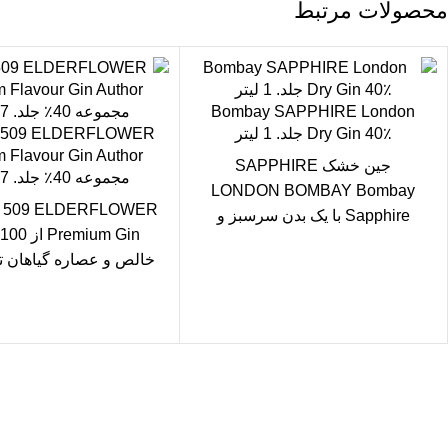
محصولات مرتبط
Bombay SAPPHIRE London
Dry Gin 40٪ جلد. 1 لیتر
° 509 ELDERFLOWER
 Flavour Gin Author
جین خشک SAPPHIRE
مجموعه 40٪ جلد. 0,7 لیتر
LONDON BOMBAY Bombay
° 509 ELDERFLOWER
Sapphire با یک بدن سرسبز و
n
متوسط ​​و عطر و بوی کریستالی
خالص و عصاره گیاهان تا
شفاف است.
شده است. نه تنها 
سال رایگان
یع بدستتان میرسد.
ید مطمئن