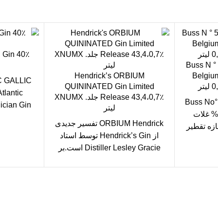
n Gin 40٪
Buss N 
Hendrick’s ORBIUM
Belgium
C GALLIC
QUININATED Gin Limited
lantic
Release 43,4،0,7٪ جلد. XNUMX
Buss No
لیتر
Premium Gi از 100% غلات
را نشان می
ORBIUM Hendrick تفسیر جدیدی
زه تقطیر
از Hendrick’s Gin توسط استاد
منشا
Distiller Lesley Gracie است.بر
خلاف هندریکس جین اصلی ، سه
گیاه