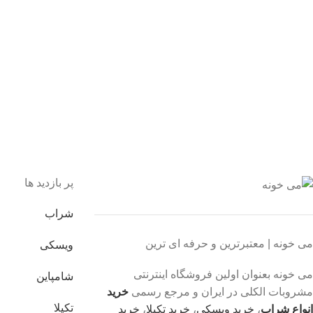
 اطمینان خرید کنید.
یبانی 24/7
یشه هستیم.
داخت سریع
داخت شتابی.
صول اورجینال
ت خریدی مطمئن.
پر بازدید ها
شراب
می خونه | معتبرترین و حرفه ای ترین
ویسکی
می خونه بعنوان اولین فروشگاه اینترنتی
شامپاین
مشروبات الکلی در ایران و مرجع رسمی
خرید
تکیلا
انواع شراب
،
خرید ویسکی
،
خرید تکیلا
،
خرید