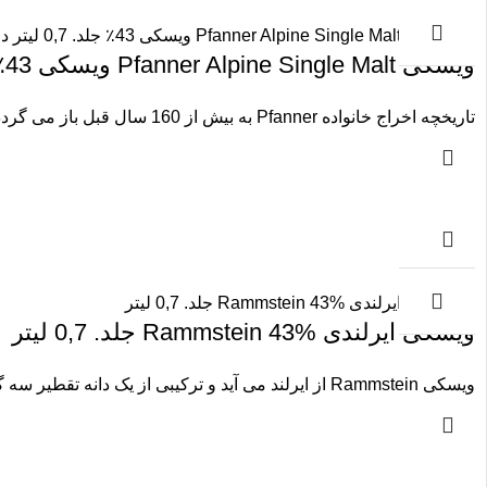
ویسکی Pfanner Alpine Single Malt ویسکی 43٪ جلد. 0,7 لیتر در گیفت باکس
تاریخچه اخراج خانواده Pfanner به بیش از 160 سال قبل باز می گردد. یعنی پنج نسل که شور و شوق
ویسکی ایرلندی Rammstein 43% جلد. 0,7 لیتر
ویسکی Rammstein از ایرلند می آید و ترکیبی از یک دانه تقطیر سه گانه و یک مالت دو تقطیر شده