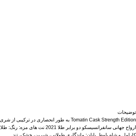
توضیحات
ارواح جهانی سانفرانسیسکو دو ب
کارامل و شاه بلوط. پایان: ماندگاری طولانی، شیرین، خشک، تند.