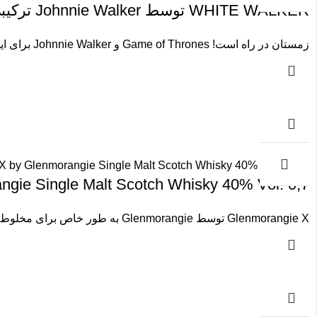
WHITE WALKER توسط Johnnie Walker ترکیبی ویسکی اسکاچ 41,7% جلد. 0,7 لیتر
زمستان در راه است! Game of Thrones و Johnnie Walker برای ایجاد White Walker Blended Scotch متحد شده اند. همانطور
morangie Single Malt Scotch Whisky 40% Vol. 0,7
Glenmorangie X توسط Glenmorangie به طور خاص برای مخلوط کردن نوشیدنی ها ساخته شده است. Glenmorangie در اسکاتلند تولید می