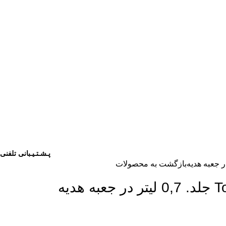
پـشـتـیـبانی تلفنی
بازگشت به محصولات
دیه