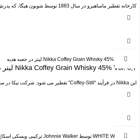
کارخانه تقطیر ماساهیرو در سال 1883 توسط شوبون هیگا، که پدرش، شوزوکو هیگا، سرآشپز چیره دست پادشاهی قدیمی ریوکیو بود،
Nikka Coffey Grain Whisky 45% Vol. 0,7 لیتر در جعبه هدیه
این Nikka در فرآیند “Coffey-Still” تقطیر می شود. شرکت نیکا در سال 1963 یک حق اختراع برای این فرآیند نادر