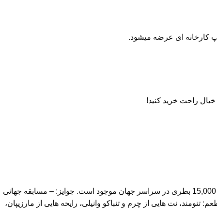
پ کارخانه ای عرضه میشود.
خیال راحت خرید کنید!
Tomatin Cask Strength Edition به طور انحصاری در ترکیبی از شری oloroso و چلیک بوربن ذخیره می شود. از اولین بطری (دسته 1) فقط 15,000 بطری در سراسر جهان موجود است. جوایز: – مسابقه جهانی
نجبیل و گردو. طعم: تنومند، نت هایی از چرم و تنباکو وانیلی، رایحه هایی از مارزیپان،